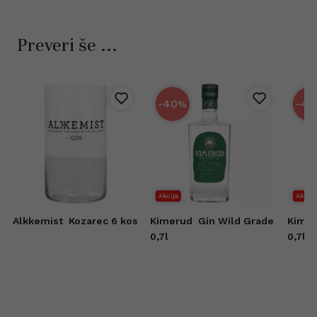
Preveri še ...
-40
-40
%
Akcija
Akcija
Alkkemist
Kozarec 6 kos
Kimerud
Gin Wild Grade
Kime
0,7l
0,7l