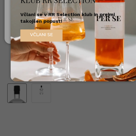
KLUB RR SELECTION
Včlani se v RR Selection klub in prejmi
Nisem polnoleten
takojšen popust!
Sem polnoleten (18+)
VČLANI SE