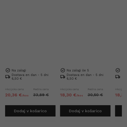
Na zalogi
Na zalogi še 5
Na 
Dostava en dan - 5 dni
Dostava en dan - 5 dni
Dos
6,50 €
6,50 €
6,5
Akcijska cena
Redna cena
Akcijska cena
Redna cena
Akcijska
20,
36
€
18,
30
€
18,
30
33,
89
€
30,
50
€
/
kos
/
kos
Dodaj v košarico
Dodaj v košarico
D