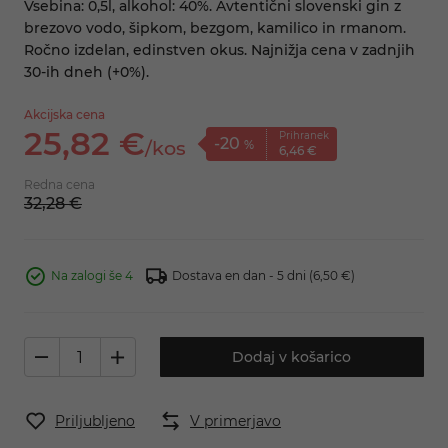
Vsebina: 0,5l, alkohol: 40%. Avtentični slovenski gin z
brezovo vodo, šipkom, bezgom, kamilico in rmanom.
Ročno izdelan, edinstven okus. Najnižja cena v zadnjih
30-ih dneh (+0%).
Akcijska cena
25,
82
€
Prihranek
-20
/
kos
%
6,
46
€
Redna cena
32,
28
€
Na zalogi še 4
Dostava en dan - 5 dni
(6,50 €)
Dodaj v košarico
Priljubljeno
V primerjavo