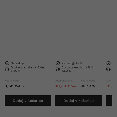
Na zalogi
Na zalogi še 5
Na 
Dostava en dan - 5 dni
Dostava en dan - 5 dni
Dos
6,50 €
6,50 €
6,5
Redna cena
Akcijska cena
Redna cena
Akcijska
3,
66
€
18,
30
€
18,
30
30,
50
€
/
kos
/
kos
Dodaj v košarico
Dodaj v košarico
D