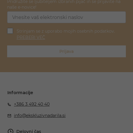
Pridružite se ljubiteljem izbranih pijač in se prijavite na
naše e-novice!
Strinjam se z uporabo mojih osebnih podatkov.
PREBERI VEČ
Prijava
Informacije
+386 3 492 40 40
info@ekskluzivnadarila.si
Delovni čas