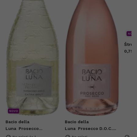
NOVO
Štruk
0,75l
NOVO
Bacio della
Bacio della
Luna
Prosecco
Luna
Prosecco D.O.C.
Superiore DOCG Extra
Rose Extra Dry 0,75l