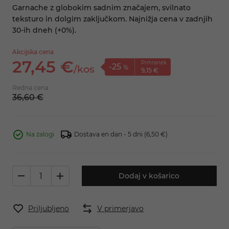
Garnache z globokim sadnim značajem, svilnato
teksturo in dolgim zaključkom. Najnižja cena v zadnjih
30-ih dneh (+0%).
Akcijska cena
27,
45
€
Prihranek
-25
/
kos
%
9,
15
€
Redna cena
36,
60
€
Na zalogi
Dostava en dan - 5 dni
(6,50 €)
Dodaj v košarico
Priljubljeno
V primerjavo