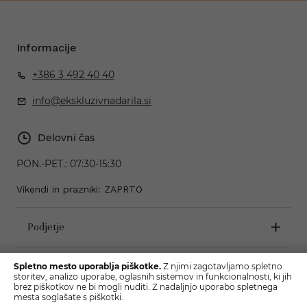
Informacije
+386 3 492 40 40
info@ekskluzivnadarila.si
Delovni čas
PON.-PET.:
07:30-15:30
Vikendi in prazniki: ZAPRTO
Podjetje
Pogoji poslovanja
Spletno mesto uporablja piškotke.
Z njimi zagotavljamo spletno
storitev, analizo uporabe, oglasnih sistemov in funkcionalnosti, ki jih
brez piškotkov ne bi mogli nuditi. Z nadaljnjo uporabo spletnega
mesta soglašate s piškotki.