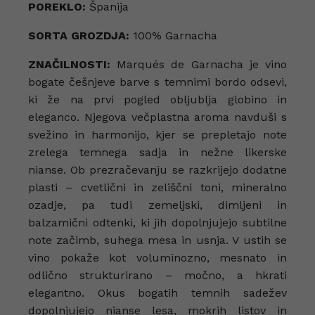
POREKLO:
Španija
SORTA GROZDJA:
100% Garnacha
ZNAČILNOSTI:
Marqués de Garnacha je vino
bogate češnjeve barve s temnimi bordo odsevi,
ki že na prvi pogled obljublja globino in
eleganco. Njegova večplastna aroma navduši s
svežino in harmonijo, kjer se prepletajo note
zrelega temnega sadja in nežne likerske
nianse. Ob prezračevanju se razkrijejo dodatne
plasti – cvetlični in zeliščni toni, mineralno
ozadje, pa tudi zemeljski, dimljeni in
balzamični odtenki, ki jih dopolnjujejo subtilne
note začimb, suhega mesa in usnja. V ustih se
vino pokaže kot voluminozno, mesnato in
odlično strukturirano – močno, a hkrati
elegantno. Okus bogatih temnih sadežev
dopolnjujejo nianse lesa, mokrih listov in