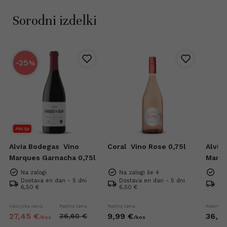
Sorodni izdelki
-25
%
Akcija
Alvia Bodegas
Vino
Coral
Vino Rose 0,75l
Alvia
Marques Garnacha 0,75l
Marqu
Na zalogi
Na zalogi še 4
Na 
Dostava en dan - 5 dni
Dostava en dan - 5 dni
Dos
6,50 €
6,50 €
6,5
Akcijska cena
Redna cena
Redna cena
Redna c
27,
45
€
9,
99
€
36,
6
36,
60
€
/
kos
/
kos