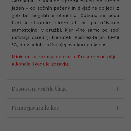
Garnacha je idealen spremljevalec ob srčnih
jedeh – od sočnih pečenk in divjačine do jedi iz
gob ter bogatih enolončnic. Odlično se poda
tudi k staranim sirom ali pa ga uživamo
samostojno, v družbi, kjer vino samo po sebi
ustvarja osrednji trenutek. Postrezite pri 16–18
°C, da v celoti zaživi njegova kompleksnost.
Minister za zdravje opozarja: Prekomerno pitje
alkohola škoduje zdravju!
Dostava in vračila blaga
Primerjava izdelkov