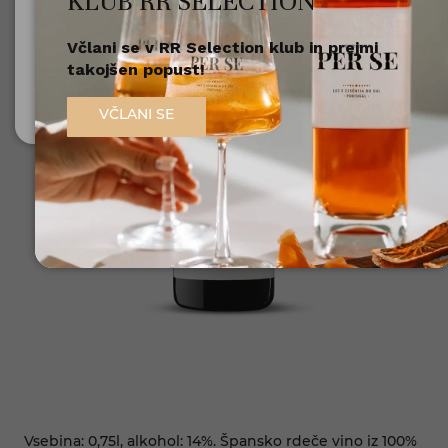
KLUB RR SELECTION
Včlani se v RR Selection klub in prejmi
Nisem polnoleten
takojšen popust!
Sem polnoleten (18+)
VČLANI SE
Vsebina: 0,75l, alkohol: 14%. Špansko rdeče vino iz 100%