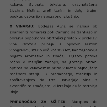
kakava. Svilnata tekstura, uravnotežena
živahna kislina, zreli tanini in dolg, trajen
pookus ustvarijo nepozabno izkušnjo.
O VINARJU:
Bodegas Alvia se nahaja ob
znameniti romarski poti Camino de Santiago in
ohranja popolnoma obrtniški pristop k pridelavi
vina. Grozdje prihaja iz njihovih lastnih
vinogradov, starih več kot 100 let, kar zagotavlja
bogato aromatiko in značaj. Trgatev poteka
ročno v manjših zabojih, da grozdje ohrani
optimalno kakovost in pride v klet v najboljšem
možnem stanju. S predanostjo, tradicijo in
spoštovanjem do trte ustvarjajo vina z
avtentičnim značajem, ki izražajo dušo terroirja
Rioje.
PRIPOROČILO ZA UŽITEK:
Marqués de