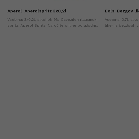
Aperol
Aperolspritz 3x0,2l
Bols
Bezgov lik
m
Vsebina: 3x0,2l, alkohol: 9%. Osvežilen italijanski
Vsebina: 0,7l, alko
spritz. Aperol Spritz. Naročite online po ugodni
liker iz bezgovih 
ceni. Hitro na dom in idealno za vsako priložnost.
koktajle ali uživa
zadnjih 30-ih dneh