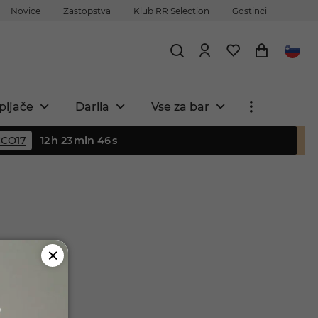
Novice
Zastopstva
Klub RR Selection
Gostinci
pijače
Darila
Vse za bar
CO17
12
h
23
min
45
s