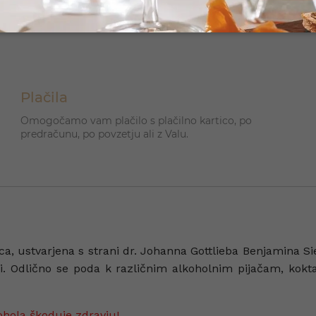
Plačila
Omogočamo vam plačilo s plačilno kartico, po
predračunu, po povzetju ali z Valu.
ca, ustvarjena s strani dr. Johanna Gottlieba Benjamina S
ili. Odlično se poda k različnim alkoholnim pijačam, kokt
ohola škoduje zdravju!