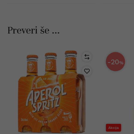
Preveri še ...
-20
%
Akcija