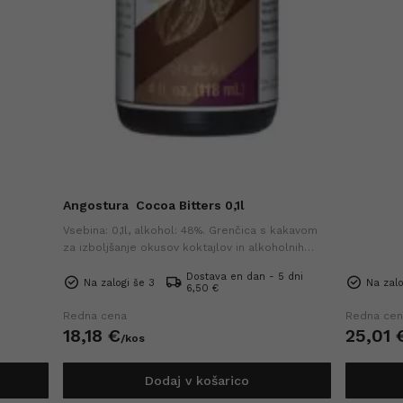
Angostura
Cocoa Bitters 0,1l
Vsebina: 0,1l, alkohol: 48%. Grenčica s kakavom
za izboljšanje okusov koktajlov in alkoholnih
pijač. Dodaja bogate čokoladne note.
Dostava en dan - 5 dni
Na zalogi še 3
Na zalo
6,50 €
Redna cena
Redna cen
18,
18
€
25,
01
/
kos
Dodaj v košarico