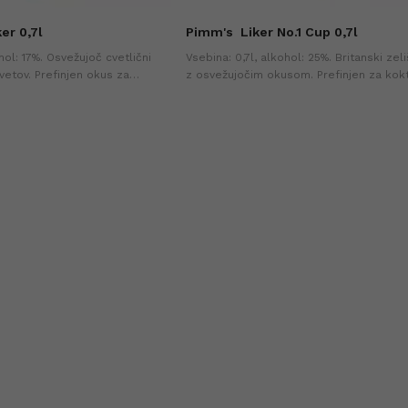
er 0,7l
Pimm's
Liker No.1 Cup 0,7l
hol: 17%. Osvežujoč cvetlični
Vsebina: 0,7l, alkohol: 25%. Britanski zeli
cvetov. Prefinjen okus za
z osvežujočim okusom. Prefinjen za kokt
nje samostojno. Najnižja cena v
long drinke ali uživanje samostojno. Najn
 (+0%).
v zadnjih 30-ih dneh (+0%).