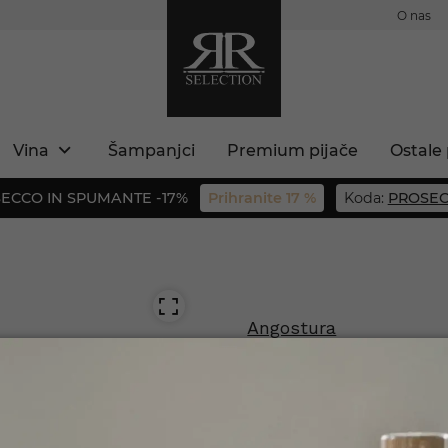
O nas
Vina
Šampanjci
Premium pijače
Ostale 
ECCO IN SPUMANTE -17%
Prihranite 17 %
Koda:
PROSEC
Angostura
Bitter 0,2l
Št. izdelka: 075496002005
 ste polnoletni?