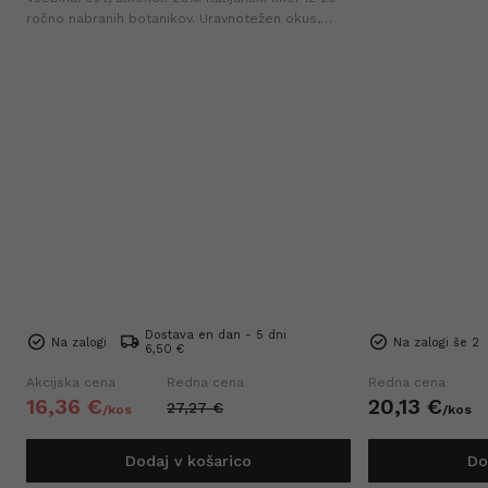
ročno nabranih botanikov. Uravnotežen okus,
idealen sam, z ledom ali v koktajlih. Najnižja cena
v zadnjih 30-ih dneh (+0%).
Dostava en dan - 5 dni
Na zalogi
Na zalogi še 2
6,50 €
Akcijska cena
Redna cena
Redna cena
16,
36
€
20,
13
€
27,
27
€
/
kos
/
kos
Dodaj v košarico
Do