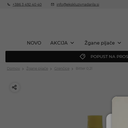
+386 3 492 40 40
info@ekskluzivnadarila.si
NOVO
AKCIJA
Žgane pijače
POPUST NA PROS
Domov
Žgane pijače
Grenčice
Bitter 0,2l
Ali