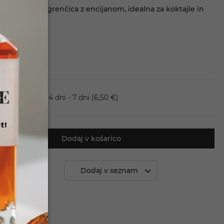
%. Legendarna grenčica z encijanom, idealna za koktajle in
Dostava 4 dni - 7 dni
(6,50 €)
t!
Dodaj v košarico
 primerjavo
Dodaj v seznam