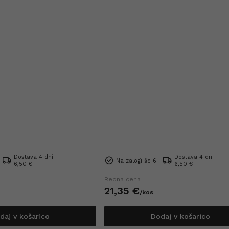
Dostava 4 dni
Dostava 4 dni
Na zalogi še 6
6,50 €
6,50 €
Redna cena
21,
35
€
/
kos
daj v košarico
Dodaj v košarico