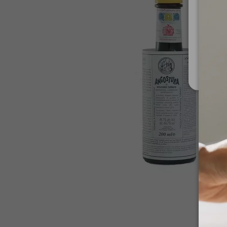
Za upo
Ministe
Nis