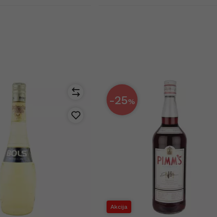
-25
%
Akcija