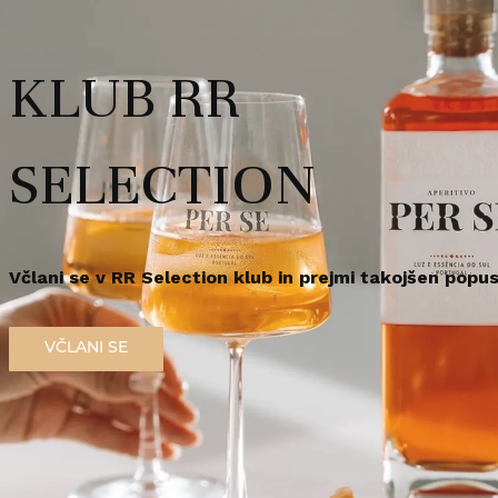
Vsebina: 0,2l, alkohol: 44,7
mešane napitke.
rabo te spletne strani morate biti polnoletni.
KLUB RR
r za zdravje opozarja: Prekomerno pitje alkohola škoduje zdravju!.
Redna cena
21,
35
€
/
kos
em polnoleten
Sem polnoleten (18+)
SELECTION
Na zalogi pri dobavitelju
Včlani se v RR Selection klub in prejmi takojšen popus
VČLANI SE
Priljubljeno
V