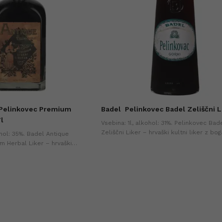
 Pelinkovec Premium
Badel
Pelinkovec Badel Zeliščni Li
7l
Vsebina: 1l, alkohol: 31%. Pelinkovec Bad
Zeliščni Liker – hrvaški kultni liker z bog
ohol: 35%. Badel Antique
grenko-pristnim okusom iz skrbno izbra
m Herbal Liker – hrvaški
zelišč. Hitri nakup online.
ogatim okusom iz 40 aromatičnih
up online.