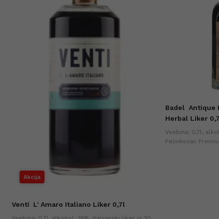
Badel
Antique
Herbal Liker 0,
a
Vsebina: 0,7l, alk
Pelinkovac Premiu
zeliščni liker z b
sestavin. Hitri nak
Akcija
Venti
L' Amaro Italiano Liker 0,7l
Vsebina: 0,7l, alkohol: 26%. Italijanski liker iz 20