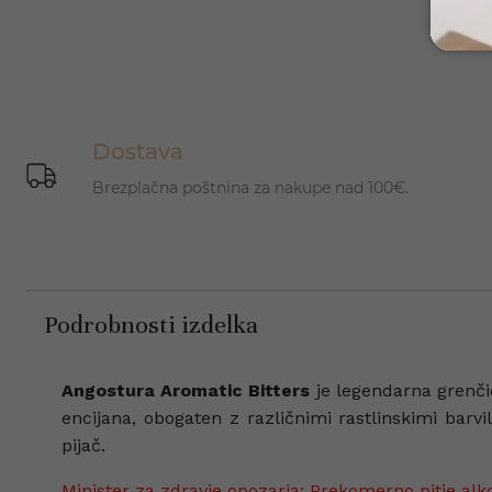
Dostava
Brezplačna poštnina za nakupe nad 100€.
Podrobnosti izdelka
Angostura Aromatic Bitters
je legendarna grenči
encijana, obogaten z različnimi rastlinskimi barv
pijač.
Minister za zdravje opozarja: Prekomerno pitje alk