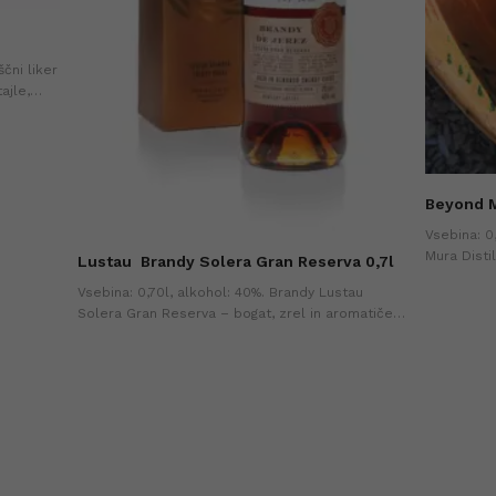
ščni liker
ajle,
ižja cena
Beyond M
Vsebina: 0
Mura Distil
Lustau
Brandy Solera Gran Reserva 0,7l
začimb z a
Vsebina: 0,70l, alkohol: 40%. Brandy Lustau
zemeljskim
Solera Gran Reserva – bogat, zrel in aromatičen
Spritz kokt
brandy, star povprečno 10 let, popoln za
poseben užitek.