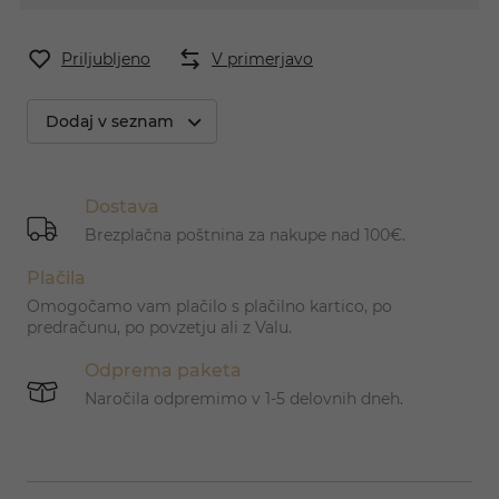
Priljubljeno
V primerjavo
Dodaj v seznam
Dostava
Brezplačna poštnina za nakupe nad 100€.
Plačila
Omogočamo vam plačilo s plačilno kartico, po
predračunu, po povzetju ali z Valu.
Odprema paketa
Naročila odpremimo v 1-5 delovnih dneh.