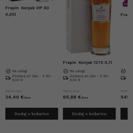
Premi
Frapin
Konjak VIP XO
0,05l
Frapi
Frapin
Konjak 1270 0,7l
Na zalogi
Na zalogi
Na 
Dostava en dan - 5 dni
Dostava en dan - 5 dni
Dos
6,50 €
6,50 €
Bre
Redna cena
Redna cena
Redna c
24,
40
€
65,
88
€
549,
/
kos
/
kos
Dodaj v košarico
Dodaj v košarico
D