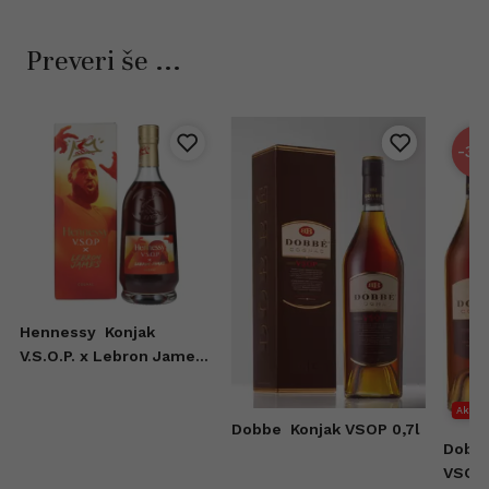
Preveri še ...
-32
Hennessy
Konjak
V.S.O.P. x Lebron James
0,7l
Akcija
Dobbe
Konjak VSOP 0,7l
Dobb
VSOP 