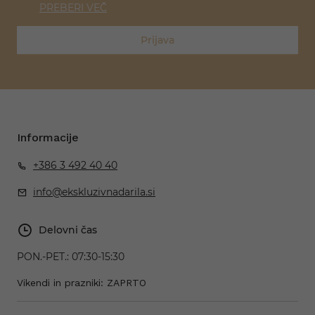
PREBERI VEČ
Prijava
Informacije
+386 3 492 40 40
info@ekskluzivnadarila.si
Delovni čas
PON.-PET.:
07:30-15:30
Vikendi in prazniki: ZAPRTO