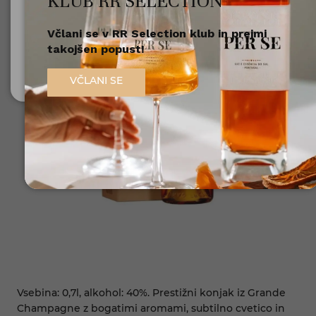
KLUB RR SELECTION
Včlani se v RR Selection klub in prejmi
Nisem polnoleten
takojšen popust!
Sem polnoleten (18+)
VČLANI SE
Vsebina: 0,7l, alkohol: 40%. Prestižni konjak iz Grande
Champagne z bogatimi aromami, subtilno cvetico in