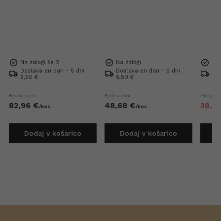
Na zalogi še 2
Na zalogi
Na 
Dostava en dan - 5 dni
Dostava en dan - 5 dni
Dos
6,50 €
6,50 €
6,5
Redna cena
Redna cena
Akcijska
82,
96
€
48,
68
€
38,
4
/
kos
/
kos
Dodaj v košarico
Dodaj v košarico
D