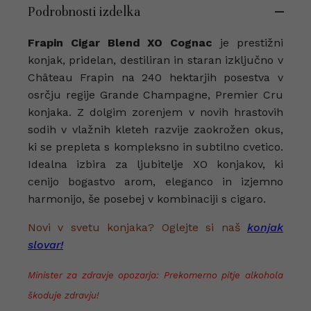
Podrobnosti izdelka
Frapin Cigar Blend XO Cognac
je prestižni
konjak, pridelan, destiliran in staran izključno v
Château Frapin na 240 hektarjih posestva v
osrčju regije Grande Champagne, Premier Cru
konjaka. Z dolgim zorenjem v novih hrastovih
sodih v vlažnih kleteh razvije zaokrožen okus,
ki se prepleta s kompleksno in subtilno cvetico.
Idealna izbira za ljubitelje XO konjakov, ki
cenijo bogastvo arom, eleganco in izjemno
harmonijo, še posebej v kombinaciji s cigaro.
Novi v svetu konjaka? Oglejte si naš
konjak
slovar!
Minister za zdravje opozarja: Prekomerno pitje alkohola
škoduje zdravju!