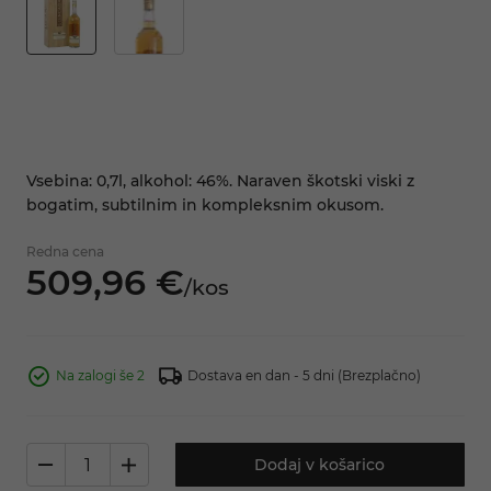
Vsebina: 0,7l, alkohol: 46%. Naraven škotski viski z
bogatim, subtilnim in kompleksnim okusom.
Redna cena
509,
96
€
/
kos
Na zalogi še 2
Dostava en dan - 5 dni
(Brezplačno)
Dodaj v košarico