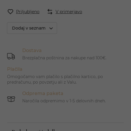
Priljubljeno
V primerjavo
Dodaj v seznam
Dostava
Brezplačna poštnina za nakupe nad 100€.
Plačila
Omogočamo vam plačilo s plačilno kartico, po
predračunu, po povzetju ali z Valu.
Odprema paketa
Naročila odpremimo v 1-5 delovnih dneh.