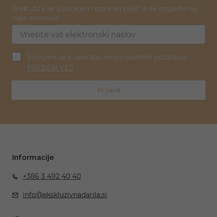
Pridružite se ljubiteljem izbranih pijač in se prijavite na
naše e-novice!
Strinjam se z uporabo mojih osebnih podatkov.
PREBERI VEČ
Prijava
Informacije
+386 3 492 40 40
info@ekskluzivnadarila.si