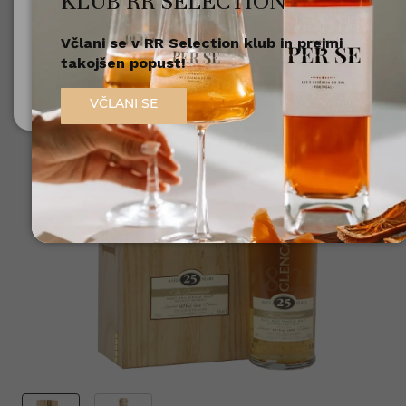
KLUB RR SELECTION
Včlani se v RR Selection klub in prejmi
Nisem polnoleten
takojšen popust!
Sem polnoleten (18+)
VČLANI SE