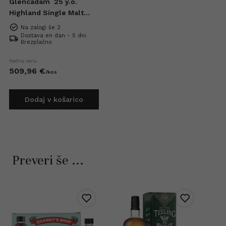
Glencadam
25 y.o.
Highland Single Malt
Scotch Whisky 0,7l
Na zalogi še 2
Dostava en dan - 5 dni
Brezplačno
Redna cena
509,
96
€
/
kos
Dodaj v košarico
Preveri še ...