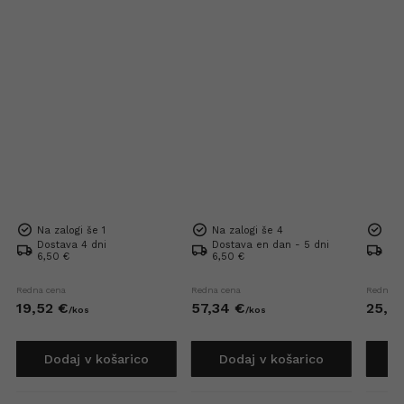
Na zalogi še 1
Na zalogi še 4
Na 
Dostava 4 dni
Dostava en dan - 5 dni
Dos
6,50 €
6,50 €
6,5
Redna cena
Redna cena
Redna c
19,
52
€
57,
34
€
25,
6
/
kos
/
kos
Dodaj v košarico
Dodaj v košarico
D