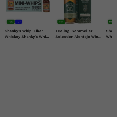
Irski
TOP
Irski
Irski
Shanky's Whip
Liker
Teeling
Sommelier
Shank
Whiskey Shanky's Whip
Selection Alentejo Wine
Whisk
10x20 ml
Casks Irish Whiskey 0,7l
0,7l