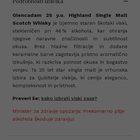
Podrobnosti izdelka
Glencadam 25 y.o.
Highland Single Malt
Scotch Whisky
je izjemno staran škotski viski,
stekleničen pri 46 % alkohola, kar ohranja
njegove naravne značilnosti in subtilnost
okusa. Brez hladne filtracije in dodane
karamelne barve zagotavlja pristno aromatično
izkušnjo, ki razkriva polnost okusa in bogastvo
vonjev. Ta 25 let star single malt je vrhunska
izbira za ljubitelje viskija, ki cenijo eleganco,
kompleksnost in pristnost.
Preveri še:
kako izbrati viski zase?
Minister za zdravje opozarja: Prekomerno pitje
alkohola škoduje zdravju!