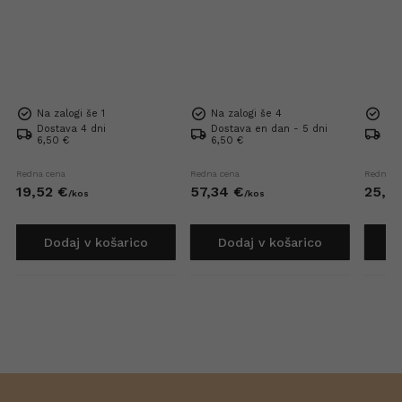
Na zalogi še 1
Na zalogi še 4
Na 
Dostava 4 dni
Dostava en dan - 5 dni
Dos
6,50 €
6,50 €
6,5
Redna cena
Redna cena
Redna c
19,
52
€
57,
34
€
25,
6
/
kos
/
kos
Dodaj v košarico
Dodaj v košarico
D