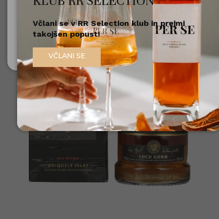
KLUB RR SELECTION
Včlani se v RR Selection klub in prejmi
Nisem polnoleten
takojšen popust!
Sem polnoleten (18+)
VČLANI SE