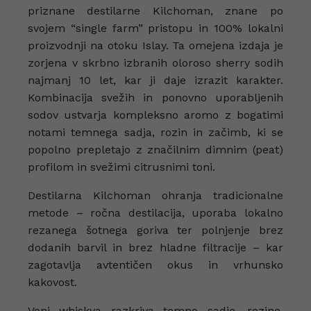
priznane destilarne Kilchoman, znane po
svojem “single farm” pristopu in 100% lokalni
proizvodnji na otoku Islay. Ta omejena izdaja je
zorjena v skrbno izbranih oloroso sherry sodih
najmanj 10 let, kar ji daje izrazit karakter.
Kombinacija svežih in ponovno uporabljenih
sodov ustvarja kompleksno aromo z bogatimi
notami temnega sadja, rozin in začimb, ki se
popolno prepletajo z značilnim dimnim (peat)
profilom in svežimi citrusnimi toni.
Destilarna Kilchoman ohranja tradicionalne
metode – ročna destilacija, uporaba lokalno
rezanega šotnega goriva ter polnjenje brez
dodanih barvil in brez hladne filtracije – kar
zagotavlja avtentičen okus in vrhunsko
kakovost.
Vonj whiskya razkriva temno sadje, rozine,