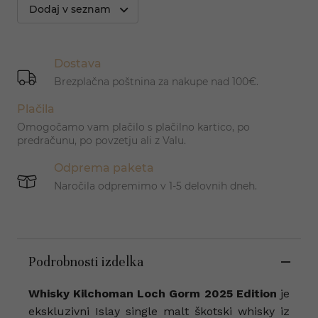
Dodaj v seznam
Dostava
Brezplačna poštnina za nakupe nad 100€.
Plačila
Omogočamo vam plačilo s plačilno kartico, po
predračunu, po povzetju ali z Valu.
Odprema paketa
Naročila odpremimo v 1-5 delovnih dneh.
Podrobnosti izdelka
Whisky Kilchoman Loch Gorm 2025 Edition
je
ekskluzivni Islay single malt škotski whisky iz