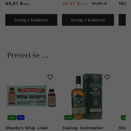
89,
67
€
46,
97
€
164,
7
61,
00
€
/
kos
/
kos
Dodaj v košarico
Dodaj v košarico
D
Preveri še ...
Irski
TOP
Irski
Irski
Shanky's Whip
Liker
Teeling
Sommelier
Shank