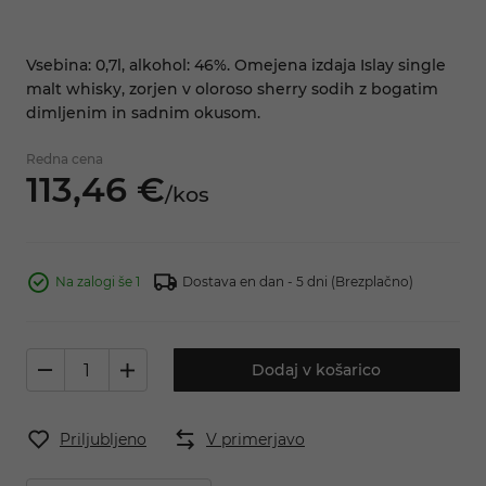
Vsebina: 0,7l, alkohol: 46%. Omejena izdaja Islay single
malt whisky, zorjen v oloroso sherry sodih z bogatim
dimljenim in sadnim okusom.
Redna cena
113,
46
€
/
kos
Na zalogi še 1
Dostava en dan - 5 dni
(Brezplačno)
Dodaj v košarico
Priljubljeno
V primerjavo