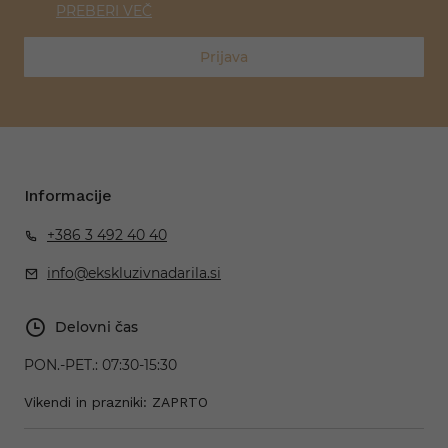
PREBERI VEČ
Prijava
Informacije
+386 3 492 40 40
info@ekskluzivnadarila.si
Delovni čas
PON.-PET.:
07:30-15:30
Vikendi in prazniki: ZAPRTO