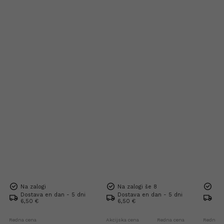
Na zalogi
Na zalogi še 8
Na 
Dostava en dan - 5 dni
Dostava en dan - 5 dni
Dos
6,50 €
6,50 €
Bre
Redna cena
Akcijska cena
Redna cena
Redna c