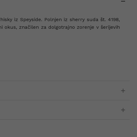
isky iz Speyside. Polnjen iz sherry suda št. 4198,
i okus, značilen za dolgotrajno zorenje v šerijevih