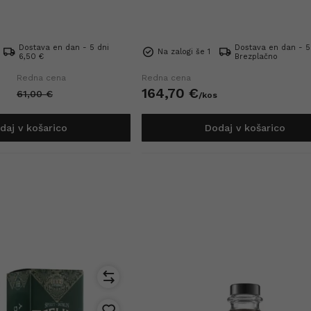
Dostava en dan - 5 dni
Dostava en dan - 5
Na zalogi še 1
6,50 €
Brezplačno
Redna cena
Redna cena
164,
70
€
61,
00
€
/
kos
daj v košarico
Dodaj v košarico