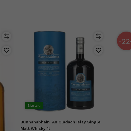
-22
Škotski
Bunnahabhain
An Cladach Islay Single
Malt Whisky 1l