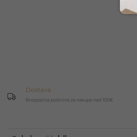
Dostava
Brezplačna poštnina za nakupe nad 100€.