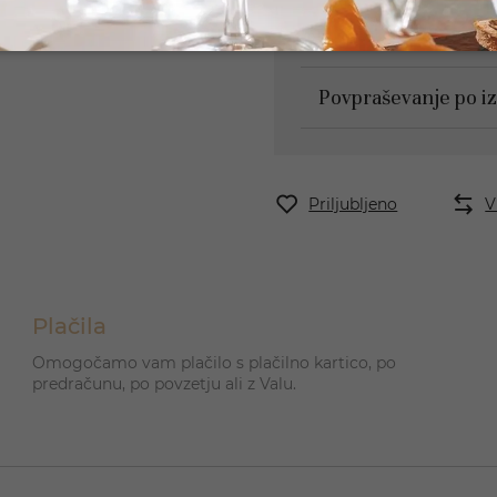
Če želite izpolnite spo
na zalogi.
Povpraševanje po i
Priljubljeno
V
Plačila
Omogočamo vam plačilo s plačilno kartico, po
predračunu, po povzetju ali z Valu.