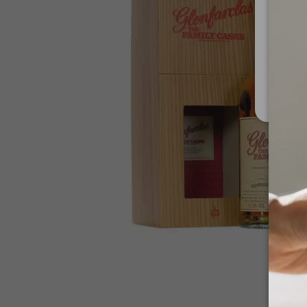
Za upo
Ministe
Nis