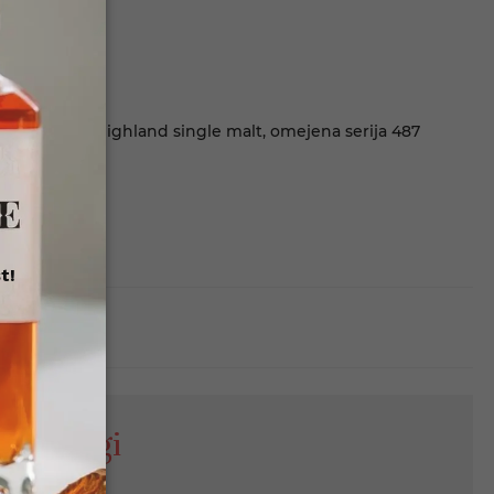
%. Ekskluzivni Highland single malt, omejena serija 487
s
t!
 na zalogi