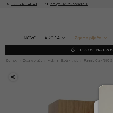
+386 3 492 40 40
info@ekskluzivnadarila.si
NOVO
AKCIJA
Žgane pijače
POPUST NA PROS
Domov
Žgane pijače
Viski
Škotski viski
Family Cask 1966 S
Ali