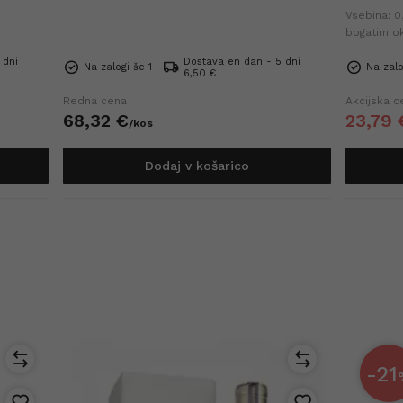
Vsebina: 0,
bogatim o
in zaokrož
 dni
Dostava en dan - 5 dni
cena v zad
Na zalogi še 1
Na zalo
6,50 €
Redna cena
Akcijska c
68,
32
€
23,
79
/
kos
Dodaj v košarico
-21