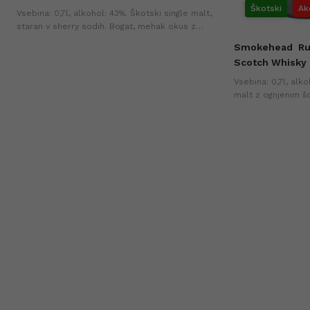
Škotski
Ak
Vsebina: 0,7l, alkohol: 43%. Škotski single malt,
staran v sherry sodih. Bogat, mehak okus z
notami vanilije, sadja in hrasta.
Smokehead
Ru
Scotch Whisky 
Vsebina: 0,7l, alk
malt z ognjenim š
sadjem in rahlo za
cena v zadnjih 30-