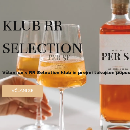
Whisky 0,7l
rabo te spletne strani morate biti polnoletni.
KLUB RR
r za zdravje opozarja: Prekomerno pitje alkohola škoduje zdravju!.
Št. izdelka: 5018066014669
Vsebina: 0,7l, alkohol: 50,6
em polnoleten
Sem polnoleten (18+)
steklenic, polnjen 2015.
SELECTION
Redna cena
3.180,
00
€
/
ko
Včlani se v RR Selection klub in prejmi takojšen popus
Ni na zalogi
VČLANI SE
Artikla žal ni