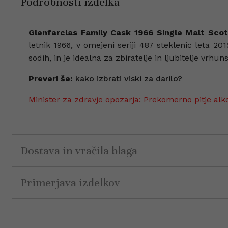
Podrobnosti izdelka
Glenfarclas Family Cask 1966 Single Malt Sc
letnik 1966, v omejeni seriji 487 steklenic leta 2
sodih, in je idealna za zbiratelje in ljubitelje vrhuns
Preveri še:
kako izbrati viski za darilo?
Minister za zdravje opozarja: Prekomerno pitje alk
Dostava in vračila blaga
Primerjava izdelkov