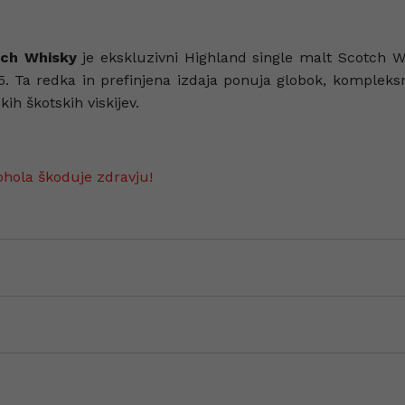
otch Whisky
je ekskluzivni Highland single malt Scotch Wh
015. Ta redka in prefinjena izdaja ponuja globok, kompleksn
kih škotskih viskijev.
ohola škoduje zdravju!