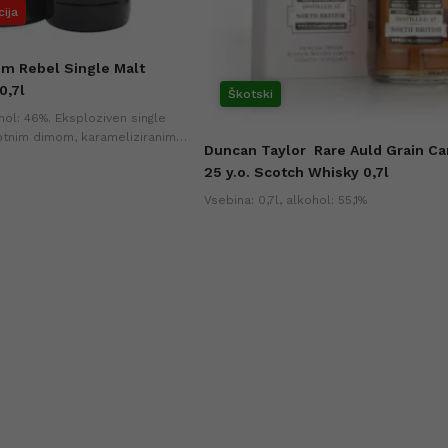
cija
m Rebel Single Malt
0,7l
Škotski
ohol: 46%. Eksploziven single
otnim dimom, karameliziranim
Duncan Taylor
Rare Auld Grain C
žganimi marshmallowi. Najnižja
25 y.o. Scotch Whisky 0,7l
ih dneh (+0%).
Vsebina: 0,7l, alkohol: 55,1%