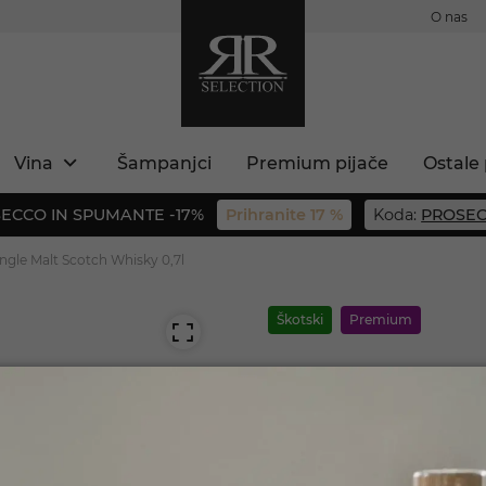
O nas
Vina
Šampanjci
Premium pijače
Ostale 
ECCO IN SPUMANTE -17%
Prihranite 17 %
Koda:
PROSEC
ingle Malt Scotch Whisky 0,7l
Škotski
Premium
Glenfarclas
Family Cask 
 ste polnoletni?