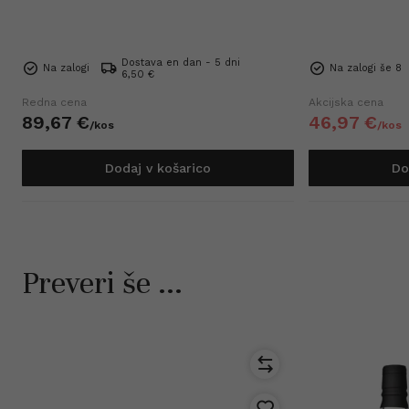
Dostava en dan - 5 dni
Na zalogi
Na zalogi še 8
6,50 €
Redna cena
Akcijska cena
89,
67
€
46,
97
€
/
kos
/
kos
Dodaj v košarico
Do
Preveri še ...