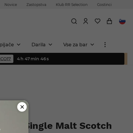
Novice
Zastopstva
Klub RR Selection
Gostinci
pijače
Darila
Vse za bar
CO17
4
h
47
min
45
s
1966 Single Malt Scotch