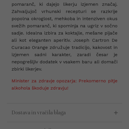
pomaranč, ki dajejo likerju izjemen značaj.
Zahvaljujoč vrhunski recepturi se razkrije
popolna okroglost, mehkoba in intenziven okus
svežih pomaranč, ki spominja na ugriz v sočno
sadje. Idealna izbira za koktajle, mešane pijače
ali kot eleganten aperitiv. Joseph Cartron De
Curacao Orange združuje tradicijo, kakovost in
izjemen sadni karakter, zaradi česar je
nepogrešljiv dodatek v vsakem baru ali domači
zbirki likerjev.
Minister za zdravje opozarja: Prekomerno pitje
alkohola škoduje zdravju!
Dostava in vračila blaga