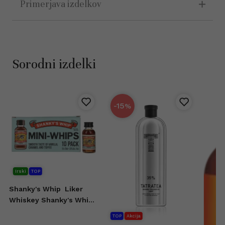
Primerjava izdelkov
Sorodni izdelki
-15
%
Irski
TOP
Shanky's Whip
Liker
Whiskey Shanky's Whip
10x20 ml
TOP
Akcija