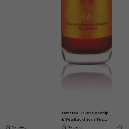
Tatratea
Liker Rosehip
& Sea Buckthorn Tea
Mini 57% 0,04l
Na zalogi
Na zalogi
Na 