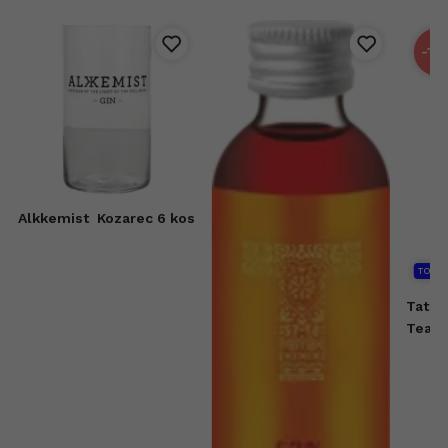
-15
Alkkemist
Kozarec 6 kos
TOP
Tatra
Tea L