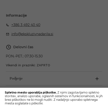
Informacije
+386 3 492 40 40
info@ekskluzivnadarila.si
Delovni čas
PON.-PET.:
07:30-15:30
Vikendi in prazniki: ZAPRTO
Podjetje
Pogoji poslovanja
Spletno mesto uporablja piškotke.
Z njimi zagotavljamo spletno
storitev, analizo uporabe, oglasnih sistemov in funkcionalnosti, ki jih
brez piškotkov ne bi mogli nuditi. Z nadaljnjo uporabo spletnega
mesta soglašate s piškotki.