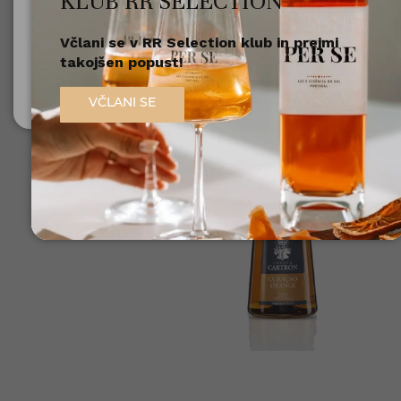
KLUB RR SELECTION
Včlani se v RR Selection klub in prejmi
Nisem polnoleten
takojšen popust!
Sem polnoleten (18+)
VČLANI SE