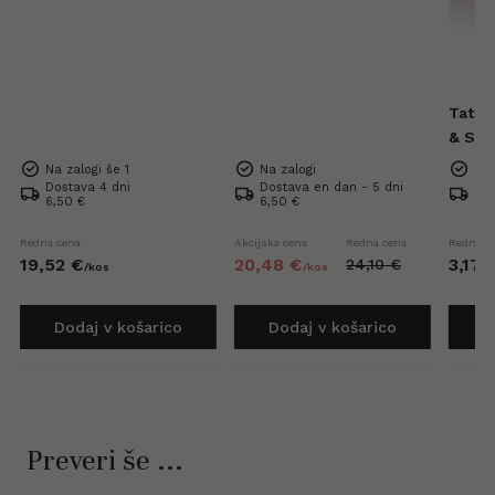
Tatra
& Sea
Mini 
Na zalogi še 1
Na zalogi
Na 
Dostava 4 dni
Dostava en dan - 5 dni
Dos
6,50 €
6,50 €
6,5
Redna cena
Akcijska cena
Redna cena
Redna c
19,
52
€
20,
48
€
3,
17
24,
10
€
/
kos
/
kos
Dodaj v košarico
Dodaj v košarico
D
Preveri še ...