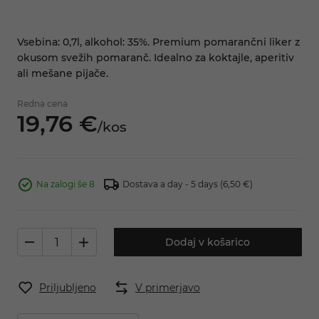
Vsebina: 0,7l, alkohol: 35%. Premium pomarančni liker z
okusom svežih pomaranč. Idealno za koktajle, aperitiv
ali mešane pijače.
Redna cena
19,
76
€
/
kos
Na zalogi še 8
Dostava a day - 5 days
(6,50 €)
Dodaj v košarico
Priljubljeno
V primerjavo