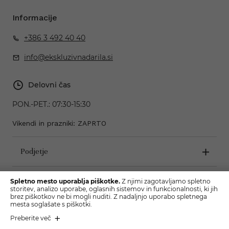
Informacije
+386 3 492 40 40
info@ekskluzivnadarila.si
Delovni čas
PON.-PET.:
07:30-15:30
Vikendi in prazniki: ZAPRTO
Podjetje
Pogoji poslovanja
Spletno mesto uporablja piškotke.
Z njimi zagotavljamo spletno
storitev, analizo uporabe, oglasnih sistemov in funkcionalnosti, ki jih
brez piškotkov ne bi mogli nuditi. Z nadaljnjo uporabo spletnega
mesta soglašate s piškotki.
Preberite več