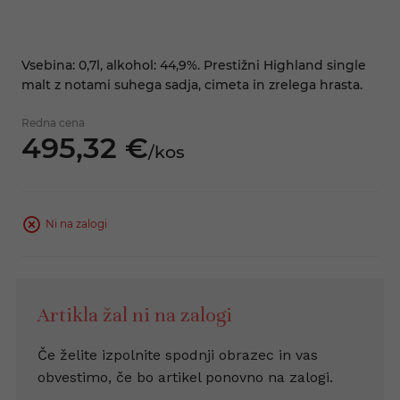
Vsebina: 0,7l, alkohol: 44,9%. Prestižni Highland single
malt z notami suhega sadja, cimeta in zrelega hrasta.
Redna cena
495,
32
€
/
kos
Ni na zalogi
Artikla žal ni na zalogi
Če želite izpolnite spodnji obrazec in vas
obvestimo, če bo artikel ponovno na zalogi.