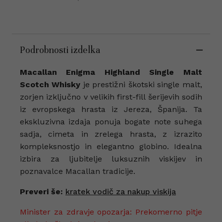
Podrobnosti izdelka
Macallan Enigma Highland Single Malt
Scotch Whisky
je prestižni škotski single malt,
zorjen izključno v velikih first-fill šerijevih sodih
iz evropskega hrasta iz Jereza, Španija. Ta
ekskluzivna izdaja ponuja bogate note suhega
sadja, cimeta in zrelega hrasta, z izrazito
kompleksnostjo in elegantno globino. Idealna
izbira za ljubitelje luksuznih viskijev in
poznavalce Macallan tradicije.
Preveri še:
kratek vodič za nakup viskija
Minister za zdravje opozarja: Prekomerno pitje