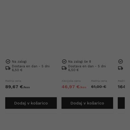
Na zalogi
Na zalogi še 8
Na 
Dostava en dan - 5 dni
Dostava en dan - 5 dni
Dos
6,50 €
6,50 €
Bre
Redna cena
Akcijska cena
Redna cena
Redna c
89,
67
€
46,
97
€
164,
7
61,
00
€
/
kos
/
kos
Dodaj v košarico
Dodaj v košarico
D