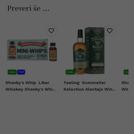
Preveri še ...
Irski
TOP
Irski
Irski
Shanky's Whip
Liker
Teeling
Sommelier
Shank
Whiskey Shanky's Whip
Selection Alentejo Wine
Whisk
10x20 ml
Casks Irish Whiskey 0,7l
0,7l