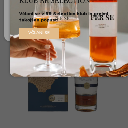
KLUB RR SELECTION
Včlani se v RR Selection klub in prejmi
Nisem polnoleten
takojšen popust!
Sem polnoleten (18+)
VČLANI SE