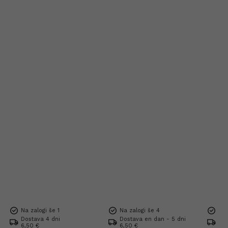
Na zalogi še 1
Na zalogi še 4
Na 
Dostava 4 dni
Dostava en dan - 5 dni
Dos
6,50 €
6,50 €
6,5