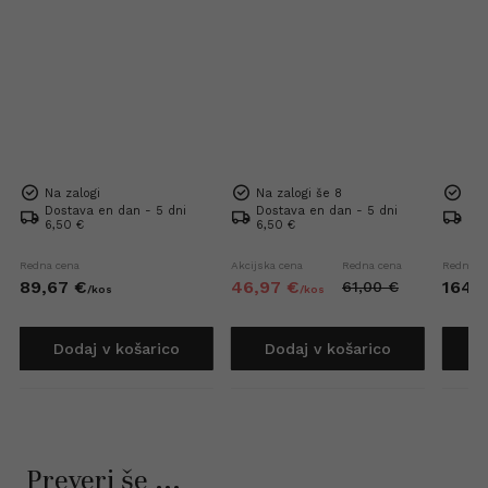
Na zalogi
Na zalogi še 8
Na 
Dostava en dan - 5 dni
Dostava en dan - 5 dni
Dos
6,50 €
6,50 €
Bre
Redna cena
Akcijska cena
Redna cena
Redna c
89,
67
€
46,
97
€
164,
7
61,
00
€
/
kos
/
kos
Dodaj v košarico
Dodaj v košarico
D
Preveri še ...