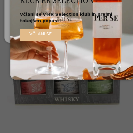
KLUB RR SELECTION
Včlani se v RR Selection klub in prejmi
Nisem polnoleten
takojšen popust!
Sem polnoleten (18+)
VČLANI SE