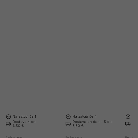
Na zalogi še 1
Na zalogi še 4
Na 
Dostava 4 dni
Dostava en dan - 5 dni
Dos
6,50 €
6,50 €
6,5
Redna cena
Redna cena
Redna c