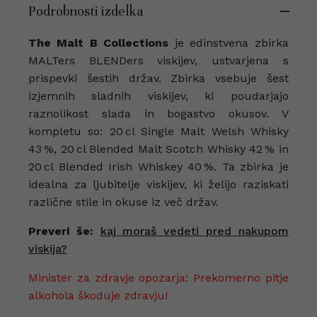
Podrobnosti izdelka
The Malt B Collections
je edinstvena zbirka
MALTers BLENDers viskijev, ustvarjena s
prispevki šestih držav. Zbirka vsebuje šest
izjemnih sladnih viskijev, ki poudarjajo
raznolikost slada in bogastvo okusov. V
kompletu so: 20 cl Single Malt Welsh Whisky
43 %, 20 cl Blended Malt Scotch Whisky 42 % in
20 cl Blended Irish Whiskey 40 %. Ta zbirka je
idealna za ljubitelje viskijev, ki želijo raziskati
različne stile in okuse iz več držav.
Preveri še:
kaj moraš vedeti pred nakupom
viskija?
Minister za zdravje opozarja: Prekomerno pitje
alkohola škoduje zdravju!