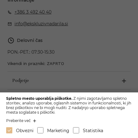
+386 3 492 40 40
info@ekskluzivnadarila.si
Delovni čas
PON.-PET.:
07:30-15:30
Vikendi in prazniki: ZAPRTO
Podjetje
Pogoji poslovanja
Spletno mesto uporablja piškotke.
Z njimi zagotavljamo spletno
storitev, analizo uporabe, oglasnih sistemov in funkcionalnosti, ki jih
brez piškotkov ne bi mogli nuditi. Z nadaljnjo uporabo spletnega
mesta soglašate s piškotki.
Preberite več
Obvezni
Marketing
Statistika