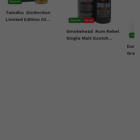
Škotski
Tamdhu
Distinction
Limited Edition 03
Škotski
Akcija
Whisky 0,7l
Smokehead
Rum Rebel
Škots
Single Malt Scotch
Whisky 0,7l
Dunca
Grain
Scotc