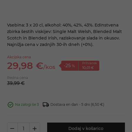
Vsebina: 3 x 20 cl, alkohol: 40%, 42%, 43%. Edinstvena
zbirka šestih viskijev: Single Malt Welsh, Blended Malt
Scotch in Blended Irish, raziskovanje slada in okusov.
Najnižja cena v zadnjih 30-ih dneh (+0%).
Akcijska cena
29,
98
€
Prihranek
-25
/
kos
%
10,
01
€
Redna cena
39,
99
€
Na zalogi še 3
Dostava en dan - 5 dni
(6,50 €)
Dodaj v košarico