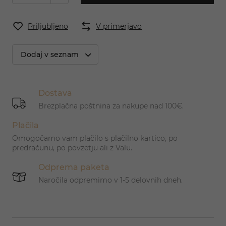
Priljubljeno
V primerjavo
Dodaj v seznam
Dostava
Brezplačna poštnina za nakupe nad 100€.
Plačila
Omogočamo vam plačilo s plačilno kartico, po
predračunu, po povzetju ali z Valu.
Odprema paketa
Naročila odpremimo v 1-5 delovnih dneh.