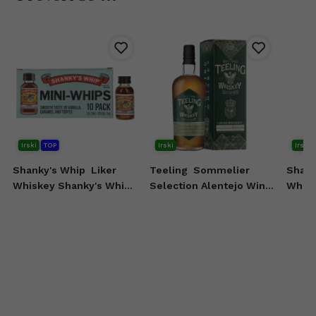
Irski
TOP
Irski
Irski
Shanky's Whip
Liker
Teeling
Sommelier
Shank
Whiskey Shanky's Whip
Selection Alentejo Wine
Whisk
10x20 ml
Casks Irish Whiskey 0,7l
0,7l