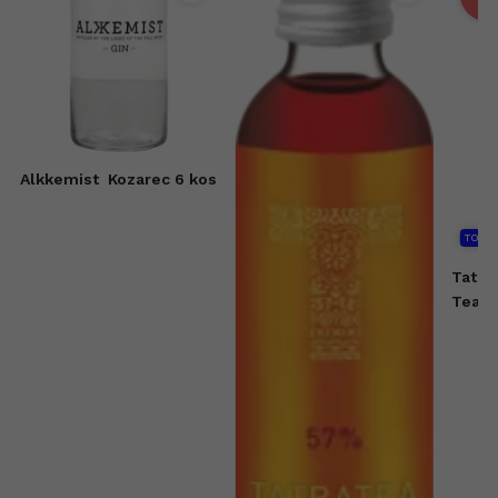
Alkkemist
Kozarec 6 kos
TOP
Tatra
Tea L