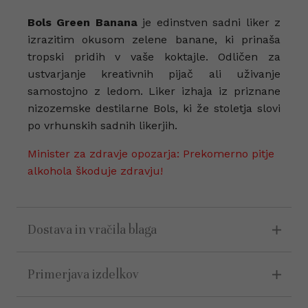
Bols Green Banana
je edinstven sadni liker z
izrazitim okusom zelene banane, ki prinaša
tropski pridih v vaše koktajle. Odličen za
ustvarjanje kreativnih pijač ali uživanje
samostojno z ledom. Liker izhaja iz priznane
nizozemske destilarne Bols, ki že stoletja slovi
po vrhunskih sadnih likerjih.
Minister za zdravje opozarja: Prekomerno pitje
alkohola škoduje zdravju!
Dostava in vračila blaga
Primerjava izdelkov