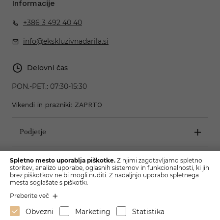
Informacije
+386 3 492 40 40
info@ekskluzivnadarila.si
Delovni čas
PON.-PET.:
07:30-15:30
Vikendi in prazniki: ZAPRTO
Podjetje
Pogoji poslovanja
Spletno mesto uporablja piškotke.
Z njimi zagotavljamo spletno
storitev, analizo uporabe, oglasnih sistemov in funkcionalnosti, ki jih
brez piškotkov ne bi mogli nuditi. Z nadaljnjo uporabo spletnega
mesta soglašate s piškotki.
Preberite več
Obvezni
Marketing
Statistika