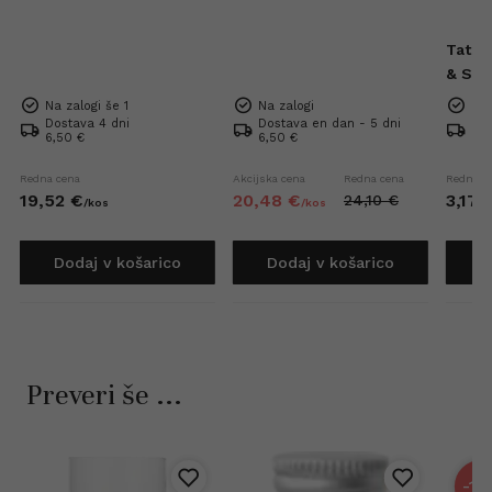
Tatra
& Sea
Mini 
Na zalogi še 1
Na zalogi
Na 
Dostava 4 dni
Dostava en dan - 5 dni
Dos
6,50 €
6,50 €
6,5
Redna cena
Akcijska cena
Redna cena
Redna c
19,
52
€
20,
48
€
3,
17
24,
10
€
/
kos
/
kos
Dodaj v košarico
Dodaj v košarico
D
Preveri še ...
-15