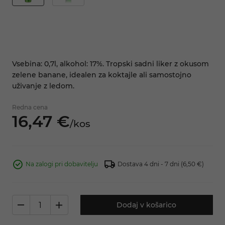
Vsebina: 0,7l, alkohol: 17%. Tropski sadni liker z okusom
zelene banane, idealen za koktajle ali samostojno
uživanje z ledom.
Redna cena
16,
47
€
/
kos
Na zalogi pri dobavitelju
Dostava 4 dni - 7 dni
(6,50 €)
Dodaj v košarico