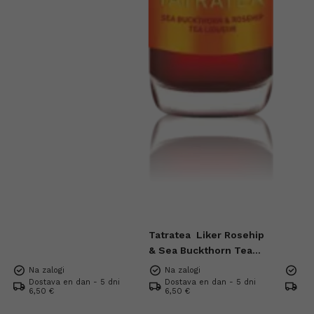
Tatratea
Liker Rosehip
& Sea Buckthorn Tea
Mini 57% 0,04l
Na zalogi
Na zalogi
Na 
Dostava en dan - 5 dni
Dostava en dan - 5 dni
Dos
6,50 €
6,50 €
6,5