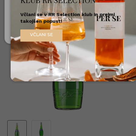
KLUB RR SELECTION
Včlani se v RR Selection klub in prejmi
Nisem polnoleten
takojšen popust!
Sem polnoleten (18+)
VČLANI SE