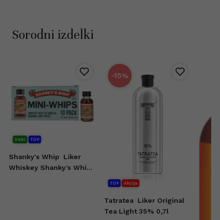
Sorodni izdelki
-15
%
Irski
TOP
Shanky's Whip
Liker
Whiskey Shanky's Whip
10x20 ml
TOP
Akcija
Tatratea
Liker Original
Tea Light 35% 0,7l