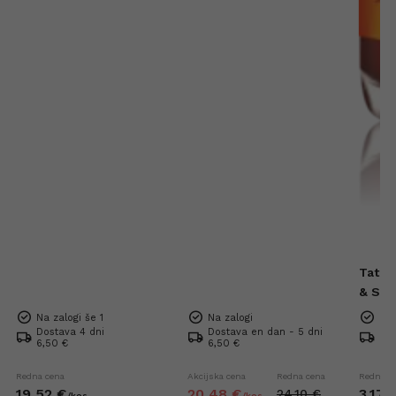
Tatra
& Sea
Mini 
Na zalogi še 1
Na zalogi
Na 
Dostava 4 dni
Dostava en dan - 5 dni
Dos
6,50 €
6,50 €
6,5
Redna cena
Akcijska cena
Redna cena
Redna c
19,
52
€
20,
48
€
3,
17
24,
10
€
/
kos
/
kos