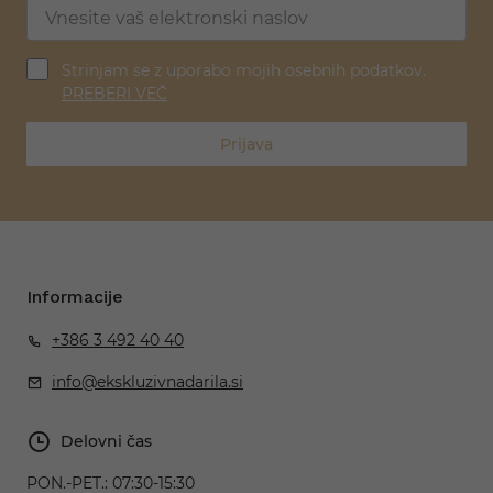
Strinjam se z uporabo mojih osebnih podatkov.
PREBERI VEČ
Prijava
Informacije
+386 3 492 40 40
info@ekskluzivnadarila.si
Delovni čas
PON.-PET.:
07:30-15:30