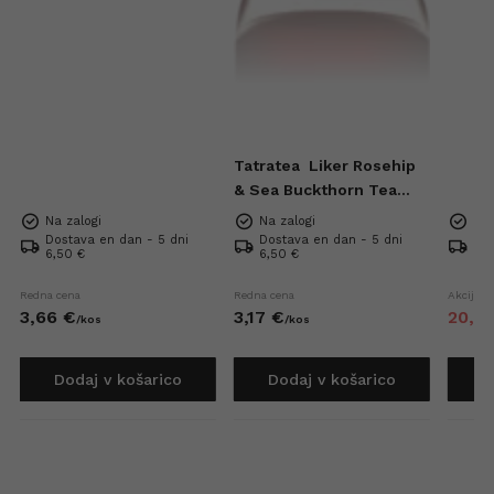
Tatratea
Liker Rosehip
& Sea Buckthorn Tea
Mini 57% 0,04l
Na zalogi
Na zalogi
Na 
Dostava en dan - 5 dni
Dostava en dan - 5 dni
Dos
6,50 €
6,50 €
6,5
Redna cena
Redna cena
Akcijska
3,
66
€
3,
17
€
20,
4
/
kos
/
kos
Dodaj v košarico
Dodaj v košarico
D