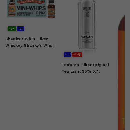
Irski
TOP
Shanky's Whip
Liker
Whiskey Shanky's Whip
10x20 ml
TOP
Akcija
Tatratea
Liker Original
Tea Light 35% 0,7l