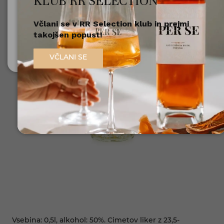
KLUB RR SELECTION
Včlani se v RR Selection klub in prejmi
Nisem polnoleten
takojšen popust!
Sem polnoleten (18+)
VČLANI SE
Vsebina: 0,5l, alkohol: 50%. Cimetov liker z 23,5-