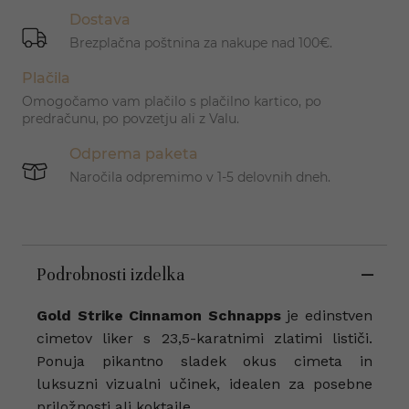
Dostava
Brezplačna poštnina za nakupe nad 100€.
Plačila
Omogočamo vam plačilo s plačilno kartico, po
predračunu, po povzetju ali z Valu.
Odprema paketa
Naročila odpremimo v 1-5 delovnih dneh.
Podrobnosti izdelka
Gold Strike Cinnamon Schnapps
je edinstven
cimetov liker s 23,5-karatnimi zlatimi lističi.
Ponuja pikantno sladek okus cimeta in
luksuzni vizualni učinek, idealen za posebne
priložnosti ali koktajle.