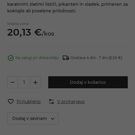
karatnimi zlatimi lističi, pikanten in sladek, primeren za
koktajle ali posebne priložnosti.
Redna cena
20,
13
€
/
kos
Na zalogi pri dobavitelju
Dostava 4 dni - 7 dni
(6,50 €)
Dodaj v košarico
Priljubljeno
V primerjavo
Dodaj v seznam