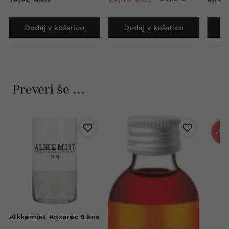
Dodaj v košarico
Dodaj v košarico
D
Preveri še ...
-15
Alkkemist
Kozarec 6 kos