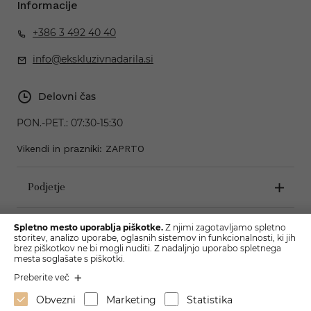
Informacije
+386 3 492 40 40
info@ekskluzivnadarila.si
Delovni čas
PON.-PET.:
07:30-15:30
Vikendi in prazniki: ZAPRTO
Podjetje
Pogoji poslovanja
Spletno mesto uporablja piškotke.
Z njimi zagotavljamo spletno
storitev, analizo uporabe, oglasnih sistemov in funkcionalnosti, ki jih
brez piškotkov ne bi mogli nuditi. Z nadaljnjo uporabo spletnega
mesta soglašate s piškotki.
Preberite več
Obvezni
Marketing
Statistika