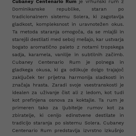
Cubaney Centenario Rum
je vrhunski rum z
Dominikanske republike, staran po
tradicionalnem sistemu Solera, ki zagotavlja
gladkost, kompleksnost in uravnotežen okus.
Ta metoda staranja omogoča, da se mlajši in
starejši destilati med seboj mešajo, kar ustvarja
bogato aromatično paleto z notami tropskega
sadja, karamela, vanilije in subtilnih začimb.
Cubaney Centenario Rum je polnega in
gladkega okusa, ki ga odlikuje dolgo trajajoč
zaključek ter prijetna harmonija sladkosti in
značaja hrasta. Zaradi svoje vsestranskosti je
idealen za uživanje čist ali z ledom, kot tudi
kot prefinjena osnova za koktajle. Ta rum je
primeren tako za ljubitelje rumov kot za
zbiratelje, ki cenijo edinstvene destilate in
tradicijo staranja po sistemu Solera. Cubaney
Centenario Rum predstavlja izvrstno izkušnjo