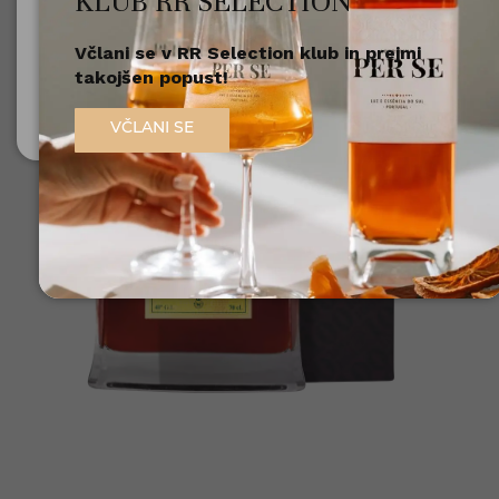
KLUB RR SELECTION
Včlani se v RR Selection klub in prejmi
Nisem polnoleten
takojšen popust!
Sem polnoleten (18+)
VČLANI SE