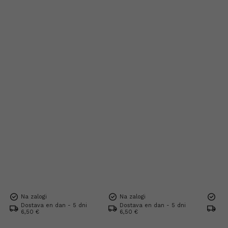
Na zalogi
Na zalogi
Na 
Dostava en dan - 5 dni
Dostava en dan - 5 dni
Dos
6,50 €
6,50 €
6,5