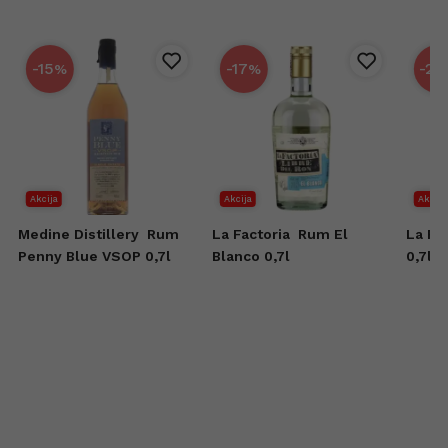
-15
-17
-25
%
%
Akcija
Akcija
Akcija
Medine Distillery
Rum
La Factoria
Rum El
La Fa
Penny Blue VSOP 0,7l
Blanco 0,7l
0,7l