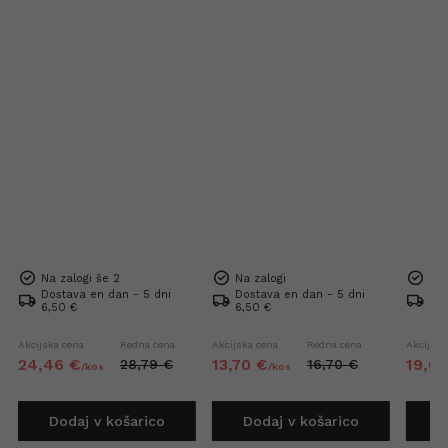
Na zalogi še 2
Na zalogi
Na 
Dostava en dan - 5 dni
Dostava en dan - 5 dni
Dos
6,50 €
6,50 €
6,5
Akcijska cena
Redna cena
Akcijska cena
Redna cena
Akcijska
24,
46
€
13,
70
€
19,
6
28,
79
€
16,
70
€
/
kos
/
kos
Dodaj v košarico
Dodaj v košarico
D