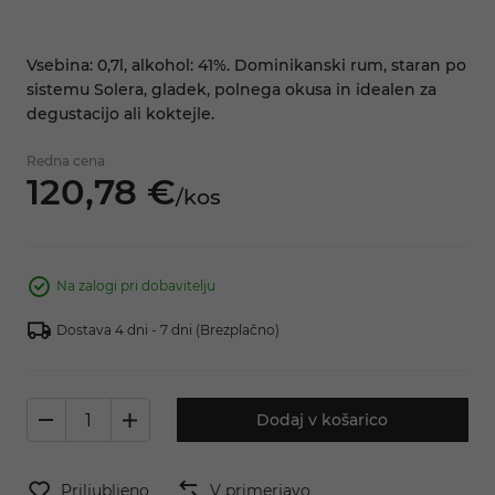
Vsebina: 0,7l, alkohol: 41%. Dominikanski rum, staran po
sistemu Solera, gladek, polnega okusa in idealen za
degustacijo ali koktejle.
Redna cena
120,
78
€
/
kos
Na zalogi pri dobavitelju
Dostava 4 dni - 7 dni
(Brezplačno)
Dodaj v košarico
Priljubljeno
V primerjavo