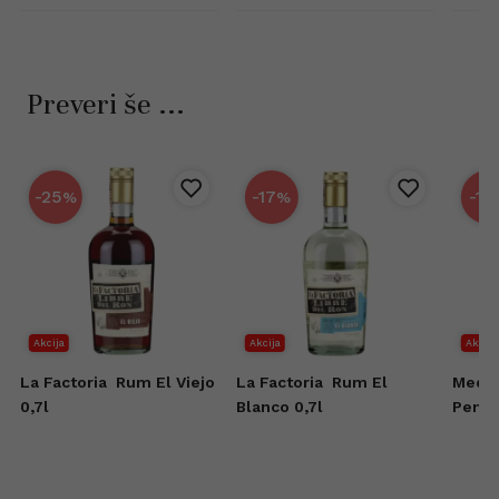
Preveri še ...
-25
-17
-15
%
%
Akcija
Akcija
Akcija
La Factoria
Rum El Viejo
La Factoria
Rum El
Medin
0,7l
Blanco 0,7l
Penny