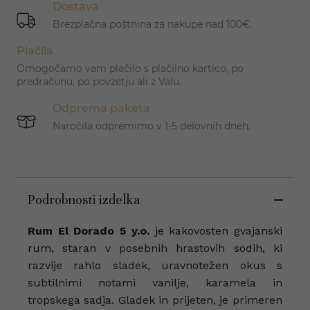
Dostava
Brezplačna poštnina za nakupe nad 100€.
Plačila
Omogočamo vam plačilo s plačilno kartico, po
predračunu, po povzetju ali z Valu.
Odprema paketa
Naročila odpremimo v 1-5 delovnih dneh.
Podrobnosti izdelka
Rum El Dorado 5 y.o.
je kakovosten gvajanski
rum, staran v posebnih hrastovih sodih, ki
razvije rahlo sladek, uravnotežen okus s
subtilnimi notami vanilje, karamela in
tropskega sadja. Gladek in prijeten, je primeren