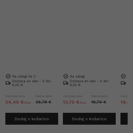
Na zalogi še 2
Na zalogi
Na 
Dostava en dan - 5 dni
Dostava en dan - 5 dni
Dos
6,50 €
6,50 €
6,5
Akcijska cena
Redna cena
Akcijska cena
Redna cena
Akcijska
24,
46
€
13,
70
€
19,
6
28,
79
€
16,
70
€
/
kos
/
kos
Dodaj v košarico
Dodaj v košarico
D