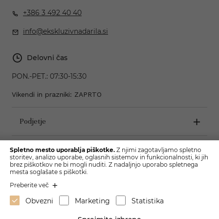
+386 3 492 40 40
info@ekskluzivnadarila.si
Delovni čas
PON.-PET.:
07:30-15:30
Vikendi in prazniki: ZAPRTO
Podjetje
Pogoji poslovanja
Spletno mesto uporablja piškotke.
Z njimi zagotavljamo spletno
storitev, analizo uporabe, oglasnih sistemov in funkcionalnosti, ki jih
brez piškotkov ne bi mogli nuditi. Z nadaljnjo uporabo spletnega
mesta soglašate s piškotki.
Preberite več
Obvezni
Marketing
Statistika