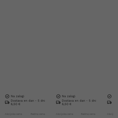
Na zalogi
Na zalogi
Na 
Dostava en dan - 5 dni
Dostava en dan - 5 dni
Dos
6,50 €
6,50 €
6,5
Akcijska cena
Redna cena
Akcijska cena
Redna cena
Akcijska