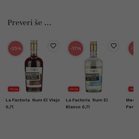
Preveri še ...
-25
-17
-15
%
%
Akcija
Akcija
Akcija
d
La Factoria
Rum El Viejo
La Factoria
Rum El
Medin
r
0,7l
Blanco 0,7l
Penny