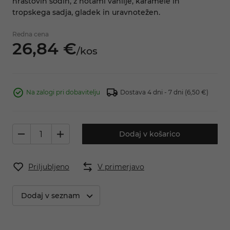
hrastovih sodih, z notami vanilje, karamele in
tropskega sadja, gladek in uravnotežen.
Redna cena
26,
84
€
/
kos
Na zalogi pri dobavitelju
Dostava 4 dni - 7 dni
(6,50 €)
Dodaj v košarico
Priljubljeno
V primerjavo
Dodaj v seznam