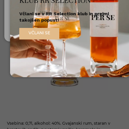
KLUB RR SELECTION
Včlani se v RR Selection klub in prejmi
Nisem polnoleten
takojšen popust!
Sem polnoleten (18+)
VČLANI SE
Vsebina: 0,7l, alkohol: 40%. Gvajanski rum, staran v