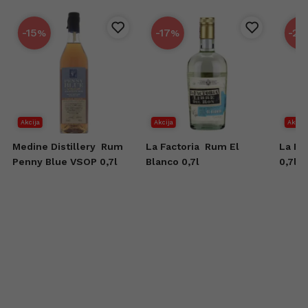
-15
-17
-25
%
%
Akcija
Akcija
Akcija
Medine Distillery
Rum
La Factoria
Rum El
La Fa
Penny Blue VSOP 0,7l
Blanco 0,7l
0,7l