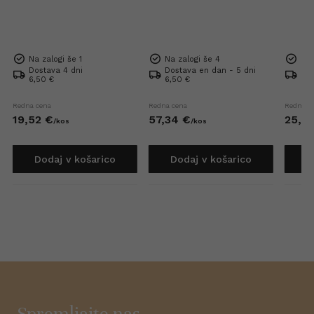
Na zalogi še 1
Na zalogi še 4
Na 
Dostava 4 dni
Dostava en dan - 5 dni
Dos
6,50 €
6,50 €
6,5
Redna cena
Redna cena
Redna c
19,
52
€
57,
34
€
25,
6
/
kos
/
kos
Dodaj v košarico
Dodaj v košarico
D
Spremljajte nas