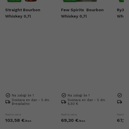
Straight Bourbon
Few Spirits
Bourbon
Ry3 R
Whiskey 0,7l
Whiskey 0,7l
Whisk
Na zalogi še 1
Na zalogi še 1
Na 
Dostava en dan - 5 dni
Dostava en dan - 5 dni
Dos
Brezplačno
6,50 €
6,5
Redna cena
Redna cena
Redna c
103,
58
€
69,
30
€
67,
10
/
kos
/
kos