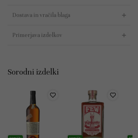
Dostava in vračila blaga
Primerjava izdelkov
Sorodni izdelki
Ameriški
Ameriški
Ameri