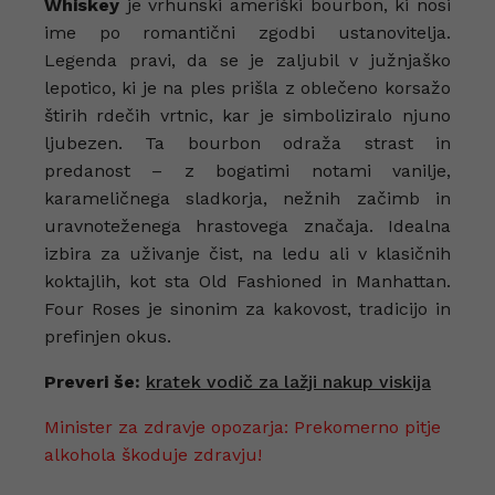
Whiskey
je vrhunski ameriški bourbon, ki nosi
ime po romantični zgodbi ustanovitelja.
Legenda pravi, da se je zaljubil v južnjaško
lepotico, ki je na ples prišla z oblečeno korsažo
štirih rdečih vrtnic, kar je simboliziralo njuno
ljubezen. Ta bourbon odraža strast in
predanost – z bogatimi notami vanilje,
karameličnega sladkorja, nežnih začimb in
uravnoteženega hrastovega značaja. Idealna
izbira za uživanje čist, na ledu ali v klasičnih
koktajlih, kot sta Old Fashioned in Manhattan.
Four Roses je sinonim za kakovost, tradicijo in
prefinjen okus.
Preveri še:
kratek vodič za lažji nakup viskija
Minister za zdravje opozarja: Prekomerno pitje
alkohola škoduje zdravju!