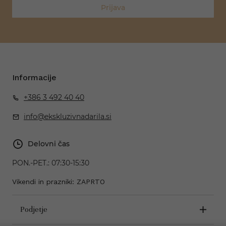
Prijava
Informacije
+386 3 492 40 40
info@ekskluzivnadarila.si
Delovni čas
PON.-PET.:
07:30-15:30
Vikendi in prazniki: ZAPRTO
Podjetje