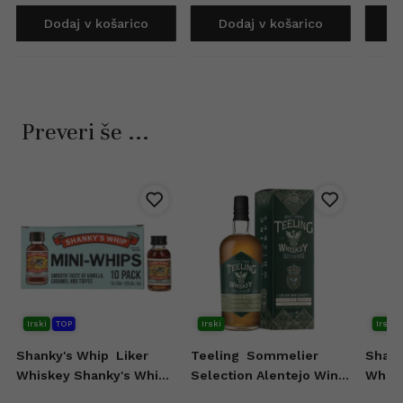
Dodaj v košarico
Dodaj v košarico
D
Preveri še ...
Irski
TOP
Irski
Irski
Shanky's Whip
Liker
Teeling
Sommelier
Shank
Whiskey Shanky's Whip
Selection Alentejo Wine
Whisk
10x20 ml
Casks Irish Whiskey 0,7l
0,7l