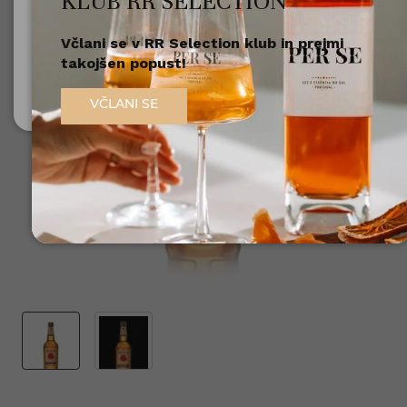
KLUB RR SELECTION
Včlani se v RR Selection klub in prejmi
Nisem polnoleten
takojšen popust!
Sem polnoleten (18+)
VČLANI SE