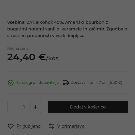
Vsebina: 0,7l, alkohol: 40%. Ameriški bourbon z
bogatimi notami vanilje, karamele in začimb. Zgodba o
strasti in predanosti v vsaki kapljici.
Redna cena
24,
40
€
/
kos
Na zalogi pri dobavitelju
Dostava 4 dni - 7 dni
(6,50 €)
Dodaj v košarico
Priljubljeno
V primerjavo