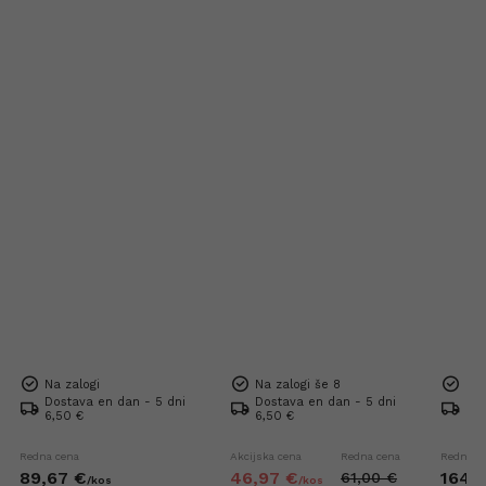
Na zalogi
Na zalogi še 8
Na 
Dostava en dan - 5 dni
Dostava en dan - 5 dni
Dos
6,50 €
6,50 €
Bre
Redna cena
Akcijska cena
Redna cena
Redna c
89,
67
€
46,
97
€
164,
7
61,
00
€
/
kos
/
kos