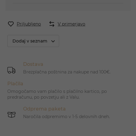
Priljubljeno
V primerjavo
Dodaj v seznam
Dostava
Brezplačna poštnina za nakupe nad 100€.
Plačila
Omogočamo vam plačilo s plačilno kartico, po
predračunu, po povzetju ali z Valu.
Odprema paketa
Naročila odpremimo v 1-5 delovnih dneh.