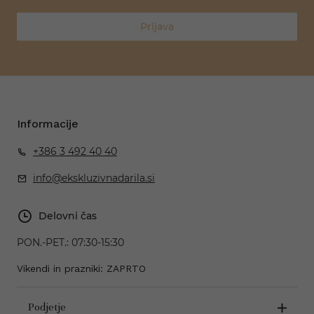
Prijava
Informacije
+386 3 492 40 40
info@ekskluzivnadarila.si
Delovni čas
PON.-PET.:
07:30-15:30
Vikendi in prazniki: ZAPRTO
Podjetje