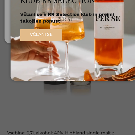
KLUB RR SELECTION
Včlani se v RR Selection klub in prejmi
Nisem polnoleten
takojšen popust!
Sem polnoleten (18+)
VČLANI SE
Vsebina: 0,7l, alkohol: 46%. Highland single malt z