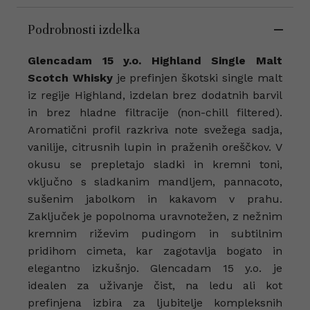
Podrobnosti izdelka
Glencadam 15 y.o. Highland Single Malt
Scotch Whisky
je prefinjen škotski single malt
iz regije Highland, izdelan brez dodatnih barvil
in brez hladne filtracije (non-chill filtered).
Aromatični profil razkriva note svežega sadja,
vanilije, citrusnih lupin in praženih oreščkov. V
okusu se prepletajo sladki in kremni toni,
vključno s sladkanim mandljem, pannacoto,
sušenim jabolkom in kakavom v prahu.
Zaključek je popolnoma uravnotežen, z nežnim
kremnim riževim pudingom in subtilnim
pridihom cimeta, kar zagotavlja bogato in
elegantno izkušnjo. Glencadam 15 y.o. je
idealen za uživanje čist, na ledu ali kot
prefinjena izbira za ljubitelje kompleksnih