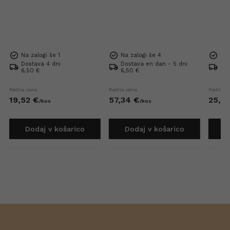
Na zalogi še 1
Na zalogi še 4
Na 
Dostava 4 dni
Dostava en dan - 5 dni
Dos
6,50 €
6,50 €
6,5
Redna cena
Redna cena
Redna c
19,
52
€
57,
34
€
25,
6
/
kos
/
kos
Dodaj v košarico
Dodaj v košarico
D