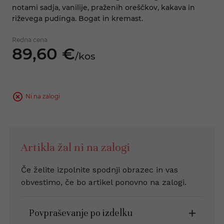
notami sadja, vanilije, praženih oreščkov, kakava in
riževega pudinga. Bogat in kremast.
Redna cena
89,
60
€
/
kos
Ni na zalogi
Artikla žal ni na zalogi
Če želite izpolnite spodnji obrazec in vas
obvestimo, če bo artikel ponovno na zalogi.
Povpraševanje po izdelku