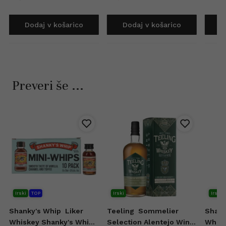
Dodaj v košarico
Dodaj v košarico
D
Preveri še ...
Irski
TOP
Irski
Irski
Shanky's Whip
Liker
Teeling
Sommelier
Shank
Whiskey Shanky's Whip
Selection Alentejo Wine
Whisk