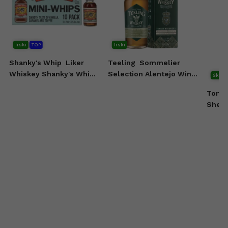
Irski
TOP
Irski
Shanky's Whip
Liker
Teeling
Sommelier
Whiskey Shanky's Whip
Selection Alentejo Wine
Škots
10x20 ml
Casks Irish Whiskey 0,7l
Tomin
Sherr
Malt 