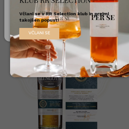
KLUB RR SELECTION
Št. izdelka: 5010852037999
Včlani se v RR Selection klub in prejmi
Nisem polnoleten
takojšen popust!
Sem polnoleten (18+)
VČLANI SE