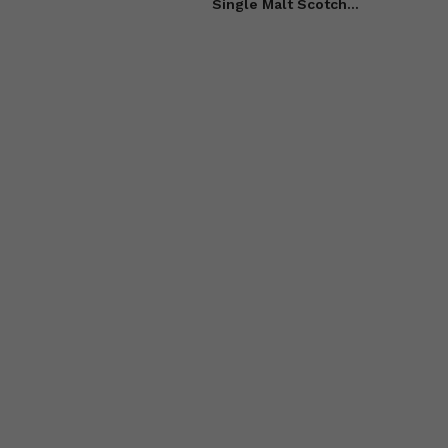
Single Malt Scotch
Whisky 0,7l