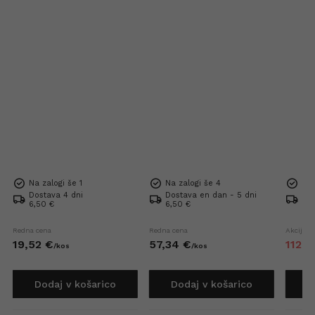
Na zalogi še 1
Na zalogi še 4
Na 
Dostava 4 dni
Dostava en dan - 5 dni
Dos
6,50 €
6,50 €
Bre
Redna cena
Redna cena
Akcijska
19,
52
€
57,
34
€
112,
5
/
kos
/
kos
Dodaj v košarico
Dodaj v košarico
D