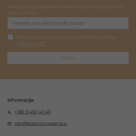
Pridružite se ljubiteljem izbranih pijač in se prijavite na
naše e-novice!
Strinjam se z uporabo mojih osebnih podatkov.
PREBERI VEČ
Prijava
Informacije
+386 3 492 40 40
info@ekskluzivnadarila.si