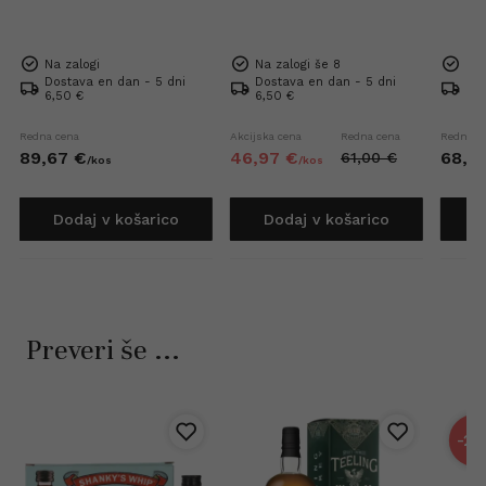
Na zalogi
Na zalogi še 8
Na 
Dostava en dan - 5 dni
Dostava en dan - 5 dni
Dos
6,50 €
6,50 €
6,5
Redna cena
Akcijska cena
Redna cena
Redna c
89,
67
€
46,
97
€
68,
3
61,
00
€
/
kos
/
kos
Dodaj v košarico
Dodaj v košarico
D
Preveri še ...
-21