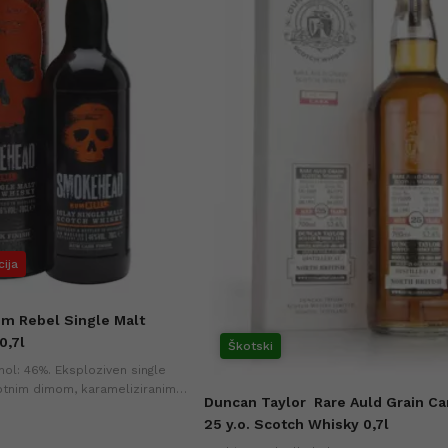
cija
m Rebel Single Malt
0,7l
Škotski
ohol: 46%. Eksploziven single
otnim dimom, karameliziranim
Duncan Taylor
Rare Auld Grain C
žganimi marshmallowi. Najnižja
25 y.o. Scotch Whisky 0,7l
ih dneh (+0%).