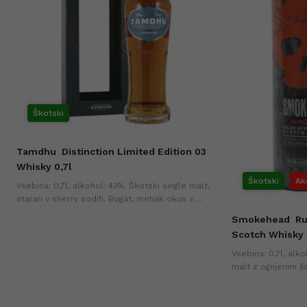
Škotski
Tamdhu
Distinction Limited Edition 03
Whisky 0,7l
Škotski
Ak
Vsebina: 0,7l, alkohol: 43%. Škotski single malt,
staran v sherry sodih. Bogat, mehak okus z
notami vanilije, sadja in hrasta.
Smokehead
Ru
Scotch Whisky 
Vsebina: 0,7l, alk
malt z ognjenim š
sadjem in rahlo za
cena v zadnjih 30-