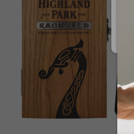
Za upo
Ministe
Nis