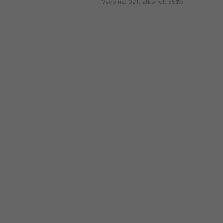
Vsebina: 0,7l, alkohol: 55,1%