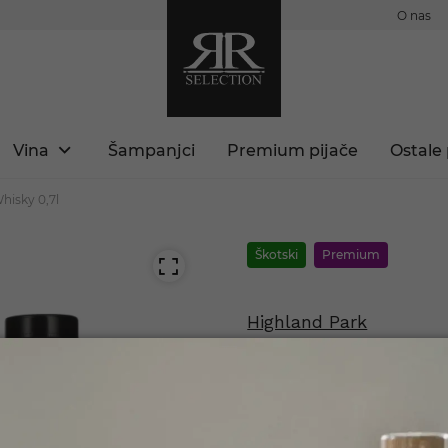
O nas
Vina
Šampanjci
Premium pijače
Ostale 
hisky 0,7l
Škotski
Premium
Highland Park
Ragnvald Edi
Št. izdelka: 3010314300388
 ste polnoletni?