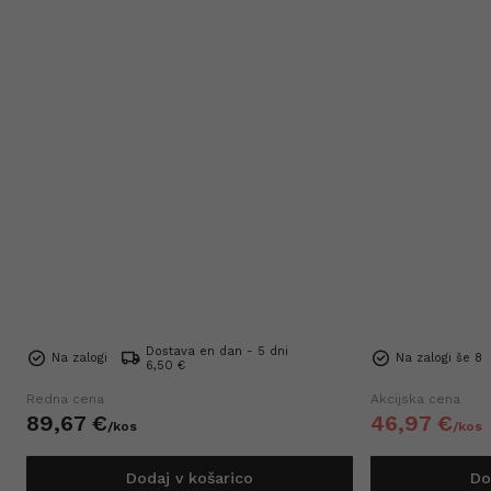
Dostava en dan - 5 dni
Na zalogi
Na zalogi še 8
6,50 €
Redna cena
Akcijska cena
89,
67
€
46,
97
€
/
kos
/
kos
Dodaj v košarico
Do