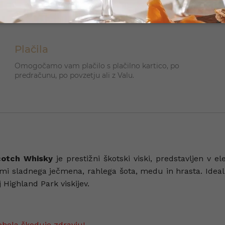
Plačila
Omogočamo vam plačilo s plačilno kartico, po
predračunu, po povzetju ali z Valu.
cotch Whisky
je prestižni škotski viski, predstavljen v e
ladnega ječmena, rahlega šota, medu in hrasta. Idealna izb
j Highland Park viskijev.
ohola škoduje zdravju!