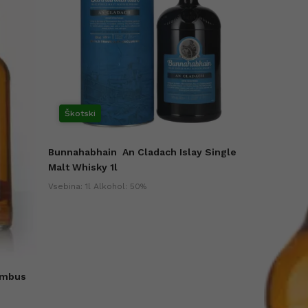
Škotski
Bunnahabhain
An Cladach Islay Single
Malt Whisky 1l
Vsebina: 1l Alkohol: 50%
ambus