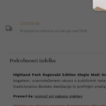
Dostava
Brezplačna poštnina za nakupe nad 100€.
Podrobnosti izdelka
Highland Park Ragnvald Edition Single Malt S
bogatem, uravnoteženem okusu s subtilnimi notami s
tradicionalno škotsko destilacijo in prefinjen znača
Preveri še:
pomoč pri nakupu viskijev
Minister za zdravje opozarja: Prekomerno pitje alk