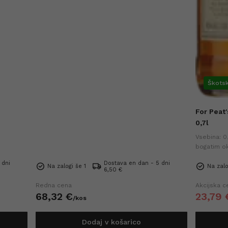
Škotsk
For Peat
0,7l
Vsebina: 0,
bogatim o
in zaokrož
 dni
Dostava en dan - 5 dni
cena v zad
Na zalogi še 1
Na zalo
6,50 €
Redna cena
Akcijska c
68,
32
€
23,
79
/
kos
Dodaj v košarico