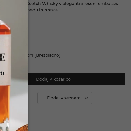
%. Single malt Scotch Whisky v elegantni leseni embalaži.
otami šota, medu in hrasta.
va en dan - 5 dni
(Brezplačno)
t!
Dodaj v košarico
 primerjavo
Dodaj v seznam