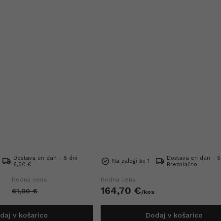
Dostava en dan - 5 dni
Dostava en dan - 5
Na zalogi še 1
6,50 €
Brezplačno
Redna cena
Redna cena
164,
70
€
61,
00
€
/
kos
daj v košarico
Dodaj v košarico