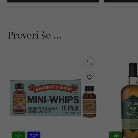
Preveri še ...
Irski
TOP
Irski