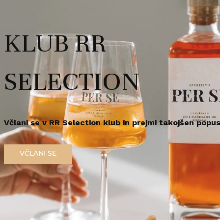
Vsebina: 0,7l, alkohol: 44,6
Bogat, uravnotežen okus z n
rabo te spletne strani morate biti polnoletni.
KLUB RR
r za zdravje opozarja: Prekomerno pitje alkohola škoduje zdravju!.
Redna cena
589,
26
€
/
kos
em polnoleten
Sem polnoleten (18+)
SELECTION
Na zalogi še 1
Dosta
Včlani se v RR Selection klub in prejmi takojšen popus
VČLANI SE
Priljubljeno
V