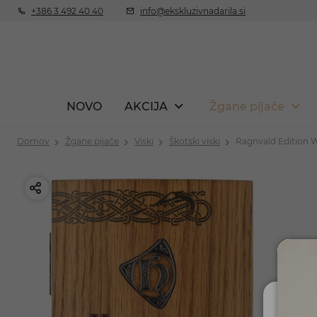
+386 3 492 40 40
info@ekskluzivnadarila.si
NOVO
AKCIJA
Žgane pijače
Domov
Žgane pijače
Viski
Škotski viski
Ragnvald Edition W
Ali