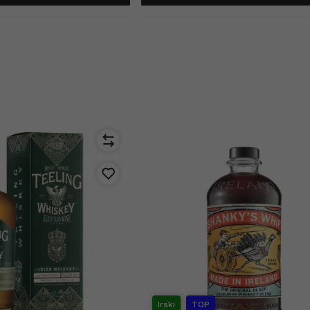
Irski
TOP