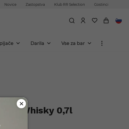
Novice
Zastopstva
Klub RR Selection
Gostinci
pijače
Darila
Vse za bar
tion Whisky 0,7l