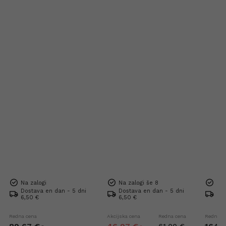
Na zalogi
Na zalogi še 8
Na 
Dostava en dan - 5 dni
Dostava en dan - 5 dni
Dos
6,50 €
6,50 €
Bre
Redna cena
Akcijska cena
Redna cena
Redna c