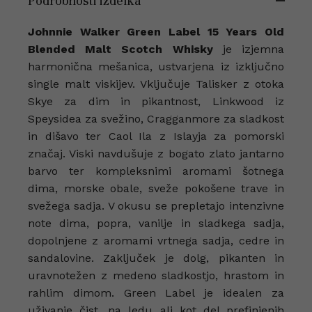
Podrobnosti izdelka
Johnnie Walker Green Label 15 Years Old
Blended Malt Scotch Whisky
je izjemna
harmonična mešanica, ustvarjena iz izključno
single malt viskijev. Vključuje Talisker z otoka
Skye za dim in pikantnost, Linkwood iz
Speysidea za svežino, Cragganmore za sladkost
in dišavo ter Caol Ila z Islayja za pomorski
značaj. Viski navdušuje z bogato zlato jantarno
barvo ter kompleksnimi aromami šotnega
dima, morske obale, sveže pokošene trave in
svežega sadja. V okusu se prepletajo intenzivne
note dima, popra, vanilje in sladkega sadja,
dopolnjene z aromami vrtnega sadja, cedre in
sandalovine. Zaključek je dolg, pikanten in
uravnotežen z medeno sladkostjo, hrastom in
rahlim dimom. Green Label je idealen za
uživanje čist, na ledu ali kot del prefinjenih