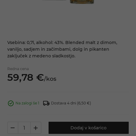
Vsebina: 0,7l, alkohol: 43%. Blended malt z dimom,
vaniljo, sadjem in začimbami, dolg in pikanten
zaključek z medeno sladkostjo.
Redna cena
59,
78
€
/
kos
Na zalogi še 1
Dostava 4 dni
(6,50 €)
Dodaj v košarico