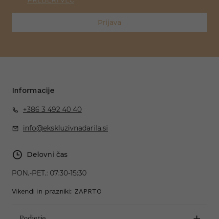
PREBERI VEČ
Prijava
Informacije
+386 3 492 40 40
info@ekskluzivnadarila.si
Delovni čas
PON.-PET.:
07:30-15:30
Vikendi in prazniki: ZAPRTO
Podjetje