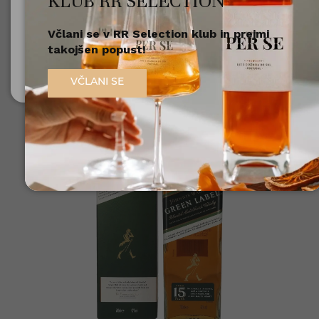
KLUB RR SELECTION
0,7l
Št. izdelka: 5000267199443
Včlani se v RR Selection klub in prejmi
Nisem polnoleten
takojšen popust!
Sem polnoleten (18+)
VČLANI SE