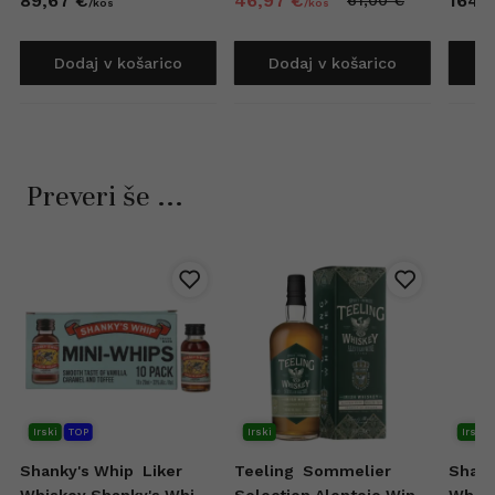
89,
67
€
46,
97
€
164,
7
61,
00
€
/
kos
/
kos
Dodaj v košarico
Dodaj v košarico
D
Preveri še ...
Irski
TOP
Irski
Irski
Shanky's Whip
Liker
Teeling
Sommelier
Shank