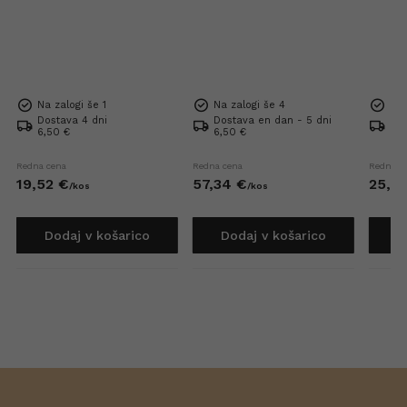
Na zalogi še 1
Na zalogi še 4
Na 
Dostava 4 dni
Dostava en dan - 5 dni
Dos
6,50 €
6,50 €
6,5
Redna cena
Redna cena
Redna c
19,
52
€
57,
34
€
25,
6
/
kos
/
kos
Dodaj v košarico
Dodaj v košarico
D