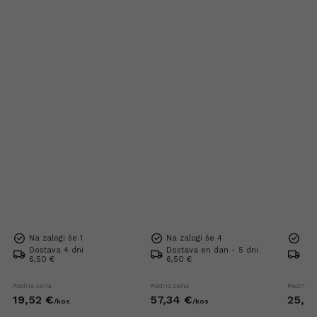
Na zalogi še 1
Na zalogi še 4
Na 
Dostava 4 dni
Dostava en dan - 5 dni
Dos
6,50 €
6,50 €
6,5
Redna cena
Redna cena
Redna c
19,
52
€
57,
34
€
25,
6
/
kos
/
kos