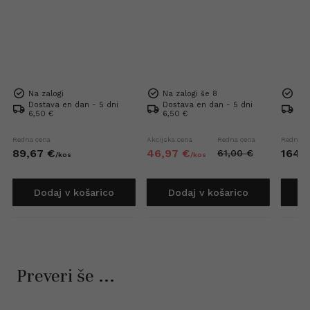
Na zalogi
Na zalogi še 8
Na 
Dostava en dan - 5 dni
Dostava en dan - 5 dni
Dos
6,50 €
6,50 €
Bre
Redna cena
Akcijska cena
Redna cena
Redna c
89,
67
€
46,
97
€
164,
7
61,
00
€
/
kos
/
kos
Dodaj v košarico
Dodaj v košarico
D
Preveri še ...