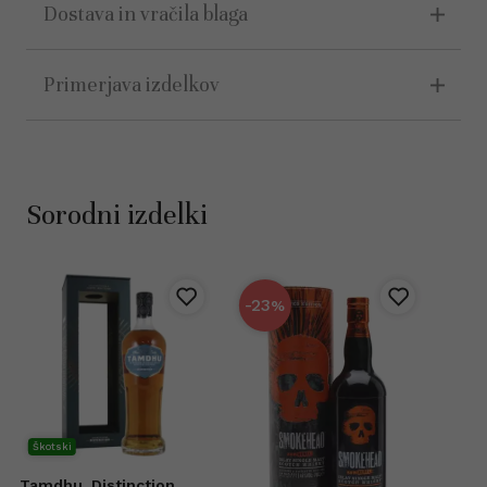
Dostava in vračila blaga
Primerjava izdelkov
Sorodni izdelki
-23
%
Škotski
Tamdhu
Distinction