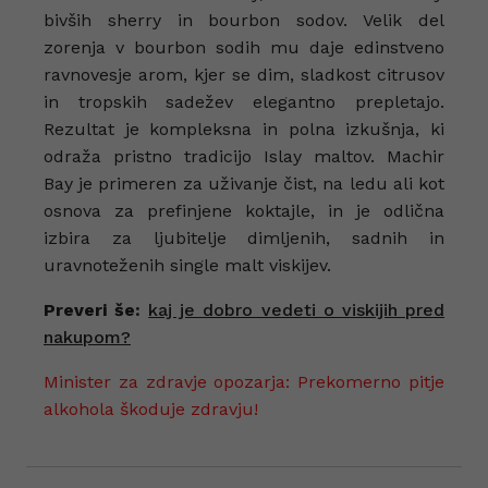
bivših sherry in bourbon sodov. Velik del
zorenja v bourbon sodih mu daje edinstveno
ravnovesje arom, kjer se dim, sladkost citrusov
in tropskih sadežev elegantno prepletajo.
Rezultat je kompleksna in polna izkušnja, ki
odraža pristno tradicijo Islay maltov. Machir
Bay je primeren za uživanje čist, na ledu ali kot
osnova za prefinjene koktajle, in je odlična
izbira za ljubitelje dimljenih, sadnih in
uravnoteženih single malt viskijev.
Preveri še:
kaj je dobro vedeti o viskijih pred
nakupom?
Minister za zdravje opozarja: Prekomerno pitje
alkohola škoduje zdravju!