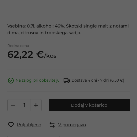
Vsebina: 0,7l, alkohol: 46%. Škotski single malt z notami
dima, citrusov in tropskega sadja.
Redna cena
62,
22
€
/
kos
Na zalogi pri dobavitelju
Dostava 4 dni - 7 dni
(6,50 €)
Dodaj v košarico
Priljubljeno
V primerjavo