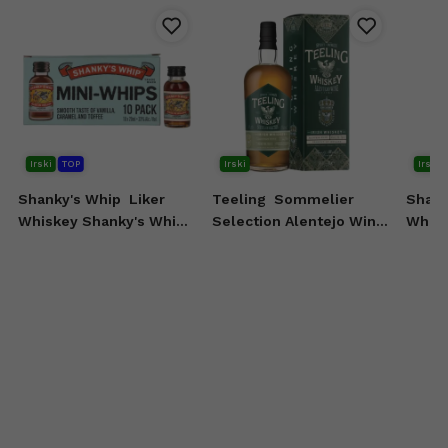
Irski
TOP
Irski
Irski
Shanky's Whip
Liker
Teeling
Sommelier
Shank
Whiskey Shanky's Whip
Selection Alentejo Wine
Whisk
10x20 ml
Casks Irish Whiskey 0,7l
0,7l