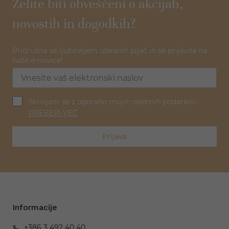
Želite biti obveščeni o akcijah,
novostih in dogodkih?
Pridružite se ljubiteljem izbranih pijač in se prijavite na
naše e-novice!
Strinjam se z uporabo mojih osebnih podatkov.
PREBERI VEČ
Prijava
Informacije
+386 3 492 40 40