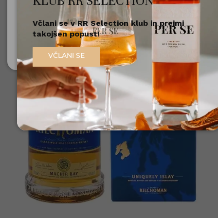
KLUB RR SELECTION
Včlani se v RR Selection klub in prejmi
Nisem polnoleten
takojšen popust!
Sem polnoleten (18+)
VČLANI SE