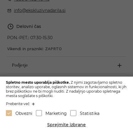
info@ekskluzivnadarila.si
Delovni čas
PON.-PET.:
07:30-15:30
Vikendi in prazniki: ZAPRTO
Podjetje
Pogoji poslovanja
Spletno mesto uporablja piškotke.
Z njimi zagotavljamo spletno
storitev, analizo uporabe, oglasnih sistemov in funkcionalnosti, ki jih
brez piškotkov ne bi mogli nuditi. Z nadaljnjo uporabo spletnega
mesta soglašate s piškotki.
Preberite več
Obvezni
Marketing
Statistika
Sprejmite izbrane