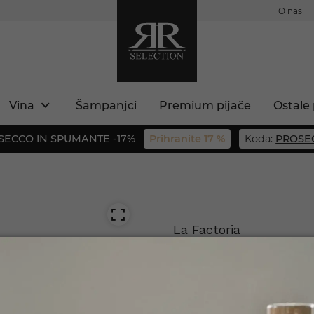
O nas
Vina
Šampanjci
Premium pijače
Ostale 
SECCO IN SPUMANTE -17%
Prihranite 17 %
Koda:
PROSE
La Factoria
Darilni set 
Št. izdelka: 8425027004053
 ste polnoletni?