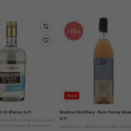
-15
%
Akcija
 El Blanco 0,7l
Medine Distillery
Rum Penny Blu
0,7l
kohol: 40%. Kristalno čist, saden
lno za koktajle ali samostojno
Vsebina: 0,7l, alkohol: 40%. Single Estat