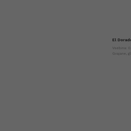
El Dorad
Vsebina: 0,
Gvajane, g
idealen za 