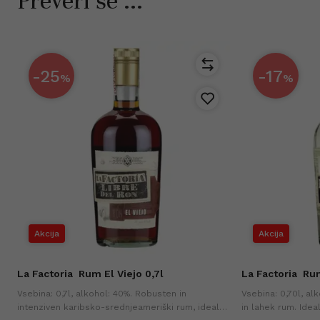
Preveri še ...
-25
-17
%
%
Akcija
Akcija
La Factoria
Rum El Viejo 0,7l
La Factoria
Rum
Vsebina: 0,7l, alkohol: 40%. Robusten in
Vsebina: 0,70l, al
intenziven karibsko-srednjeameriški rum, idealen
in lahek rum. Idea