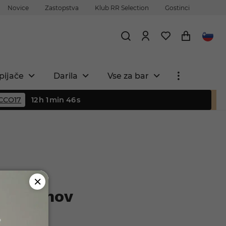
Novice
Zastopstva
Klub RR Selection
Gostinci
pijače
Darila
Vse za bar
CCO17
12
h
1
min
45
s
mini rumov