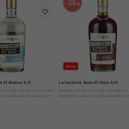
-25
%
Akcija
 El Blanco 0,7l
La Factoria
Rum El Viejo 0,7l
kohol: 40%. Kristalno čist, saden
Vsebina: 0,7l, alkohol: 40%. Robusten in
lno za koktajle ali samostojno
intenziven karibsko-srednjeameriški rum
a cena v zadnjih 30-ih dneh
za uživanje samostojno ali v vrhunskih ko
Najnižja cena v zadnjih 30-ih dneh (+0%).