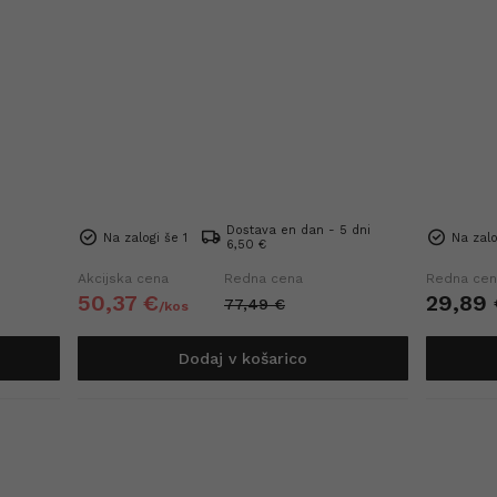
Dostava en dan - 5 dni
Na zalogi še 1
Na zalo
6,50 €
Akcijska cena
Redna cena
Redna cen
50,
37
€
29,
89
77,
49
€
/
kos
Dodaj v košarico