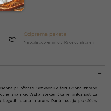
Odprema paketa
Naročila odpremimo v 1-5 delovnih dneh.
osebne priložnosti. Set vsebuje štiri skrbno izbrane
agovne znamke. Vsaka steklenička je priložnost za
bogatih, staranih arom. Darilni set je praktičen,
.