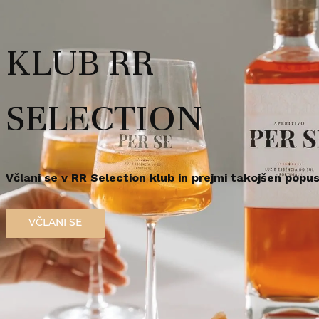
Vsebina: 4 x 0,20l, alkohol:
darilo za ljubitelje ruma in z
rabo te spletne strani morate biti polnoletni.
KLUB RR
r za zdravje opozarja: Prekomerno pitje alkohola škoduje zdravju!.
Redna cena
43,
92
€
/
kos
em polnoleten
Sem polnoleten (18+)
SELECTION
Na zalogi še 4
Dosta
Včlani se v RR Selection klub in prejmi takojšen popus
VČLANI SE
Priljubljeno
V