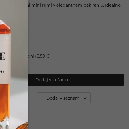
 40%. Ekskluzivni mini rumi v elegantnem pakiranju. Idealno
biratelje.
va en dan - 5 dni
(6,50 €)
t!
Dodaj v košarico
 primerjavo
Dodaj v seznam