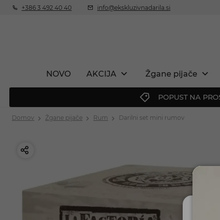
+386 3 492 40 40
info@ekskluzivnadarila.si
NOVO
AKCIJA
Žgane pijače
POPUST NA PRO
Domov
Žgane pijače
Rum
Darilni set mini rumov
Ali