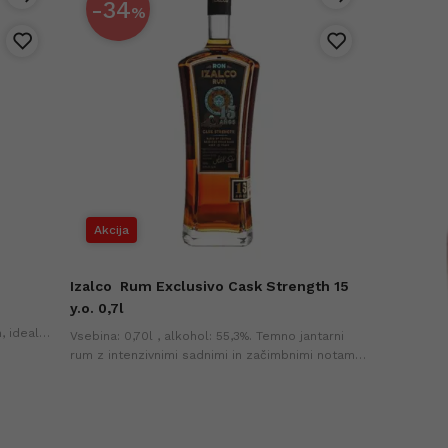
-34
%
Akcija
Izalco
Rum Exclusivo Cask Strength 15
y.o. 0,7l
, idealen
Vsebina: 0,70l , alkohol: 55,3%. Temno jantarni
ktejlih.
rum z intenzivnimi sadnimi in začimbnimi notami,
polnim in kompleksnim okusom. Najnižja cena v
zadnjih 30-ih dneh (+0%).