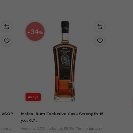
-34
%
Akcija
e VSOP
Izalco
Rum Exclusivo Cask Strength 15
y.o. 0,7l
e rum z
Vsebina: 0,70l , alkohol: 55,3%. Temno jantarni