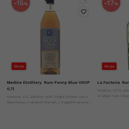
-15
-17
%
%
Akcija
Akcija
Medine Distillery
Rum Penny Blue VSOP
La Factoria
Rum
0,7l
Vsebina: 0,70l, al
in lahek rum. Idea
m
Vsebina: 0,7l, alkohol: 40%. Single Estate rum z
postrežbo. Najnižj
Mauritiusa, v naravnih barvah, z bogatimi aromami
(+0%).
karamele, vanilije in tropskega sadja. Najnižja
cena v zadnjih 30-ih dneh (+0%).