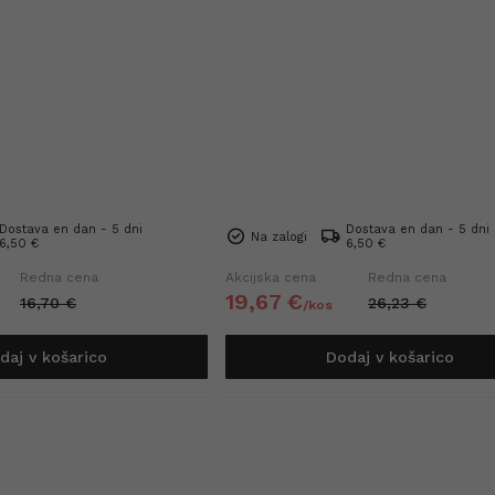
Dostava en dan - 5 dni
Dostava en dan - 5 dni
Na zalogi
6,50 €
6,50 €
Redna cena
Akcijska cena
Redna cena
19,
67
€
16,
70
€
26,
23
€
/
kos
daj v košarico
Dodaj v košarico