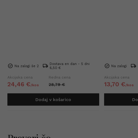
Dostava en dan - 5 dni
Na zalogi še 2
Na zalogi
6,50 €
Akcijska cena
Redna cena
Akcijska cena
24,
46
€
13,
70
€
28,
79
€
/
kos
/
kos
Dodaj v košarico
Do