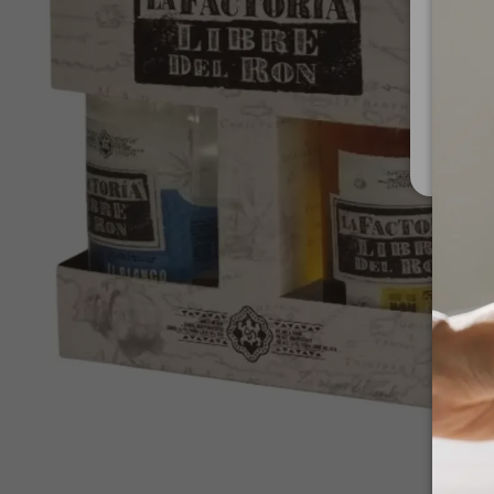
Za upo
Ministe
Nis