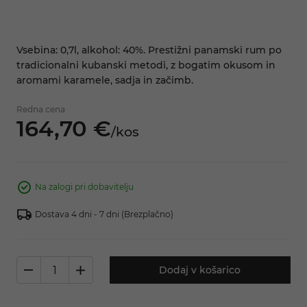
Vsebina: 0,7l, alkohol: 40%. Prestižni panamski rum po
tradicionalni kubanski metodi, z bogatim okusom in
aromami karamele, sadja in začimb.
Redna cena
164,
70
€
/
kos
Na zalogi pri dobavitelju
Dostava 4 dni - 7 dni
(Brezplačno)
Dodaj v košarico