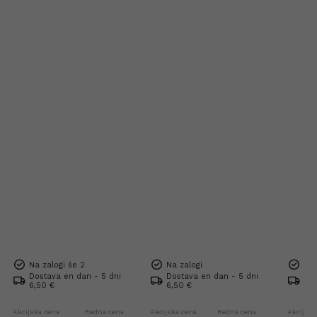
Na zalogi še 2
Na zalogi
Na 
Dostava en dan - 5 dni
Dostava en dan - 5 dni
Dos
6,50 €
6,50 €
6,5
Akcijska cena
Redna cena
Akcijska cena
Redna cena
Akcijska