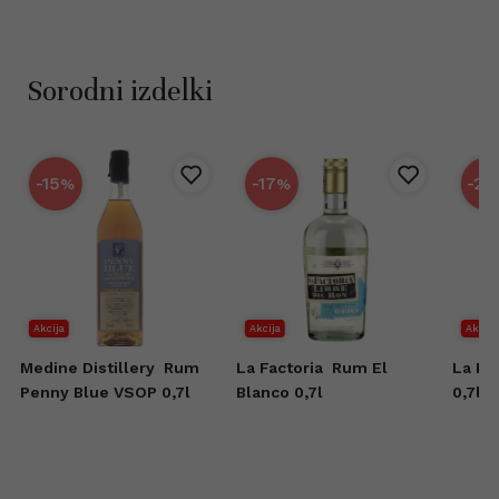
Sorodni izdelki
-15
-17
-25
%
%
Akcija
Akcija
Akcija
Medine Distillery
Rum
La Factoria
Rum El
La Fa
Penny Blue VSOP 0,7l
Blanco 0,7l
0,7l