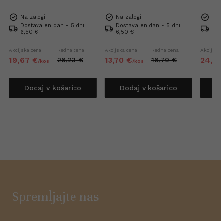
Na zalogi
Na zalogi
Na 
Dostava en dan - 5 dni
Dostava en dan - 5 dni
Dos
6,50 €
6,50 €
6,5
Akcijska cena
Redna cena
Akcijska cena
Redna cena
Akcijska
19,
67
€
13,
70
€
24,
4
26,
23
€
16,
70
€
/
kos
/
kos
Dodaj v košarico
Dodaj v košarico
D
Spremljajte nas