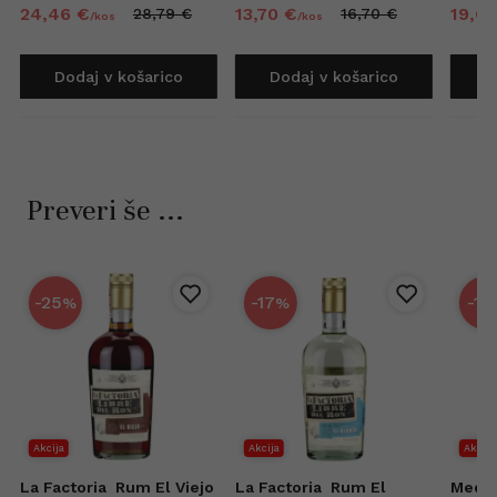
24,
46
€
13,
70
€
19,
6
28,
79
€
16,
70
€
/
kos
/
kos
Dodaj v košarico
Dodaj v košarico
D
Preveri še ...
-25
-17
-15
%
%
Akcija
Akcija
Akcija
d
La Factoria
Rum El Viejo
La Factoria
Rum El
Medin