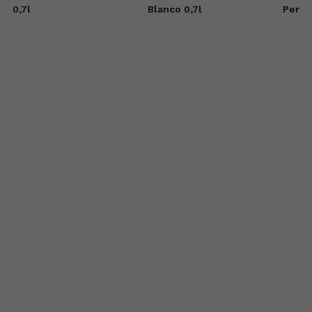
r
0,7l
Blanco 0,7l
Penny