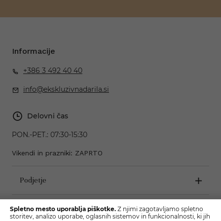
Informacije
+386 3 492 40 40
info@ekskluzivnadarila.si
Delovni čas
PON.-PET.:
07:30-15:30
Vikendi in prazniki: ZAPRTO
Podjetje
Pogoji poslovanja
Spletno mesto uporablja piškotke.
Z njimi zagotavljamo spletno
storitev, analizo uporabe, oglasnih sistemov in funkcionalnosti, ki jih