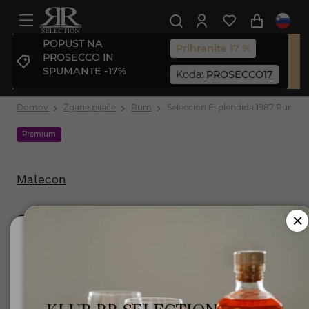
POPUST NA
Prihranite 17 %
PROSECCO IN
SPUMANTE -17%
Koda:
PROSECCO17
Domov
Žgane pijače
Rum
Seleccion Esplendida 1987 Rum 0,7
Premium
Malecon
Seleccion Esplendida
Ali ste polnoletni?
1987 Rum 0,7l
Za uporabo te spletne strani morate biti polnoletni.
Št. izdelka: 8009366300016
Minister za zdravje opozarja: Prekomerno pitje alkohola