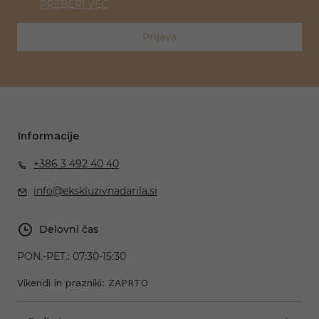
PREBERI VEČ
Prijava
Informacije
+386 3 492 40 40
info@ekskluzivnadarila.si
Delovni čas
PON.-PET.:
07:30-15:30
Vikendi in prazniki: ZAPRTO