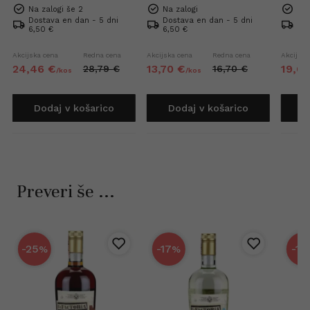
Na zalogi še 2
Na zalogi
Na 
Dostava en dan - 5 dni
Dostava en dan - 5 dni
Dos
6,50 €
6,50 €
6,5
Akcijska cena
Redna cena
Akcijska cena
Redna cena
Akcijska
24,
46
€
13,
70
€
19,
6
28,
79
€
16,
70
€
/
kos
/
kos
Dodaj v košarico
Dodaj v košarico
D
Preveri še ...
-25
-17
-15
%
%