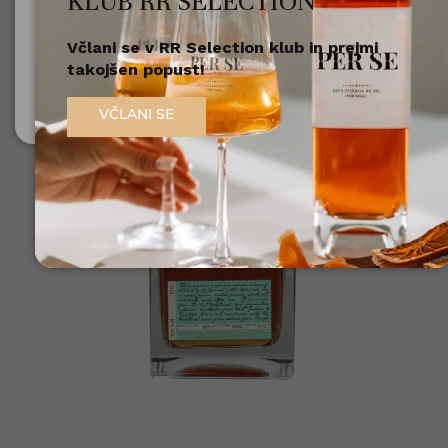
KLUB RR SELECTION
Včlani se v RR Selection klub in prejmi
Nisem polnoleten
takojšen popust!
Sem polnoleten (18+)
VČLANI SE