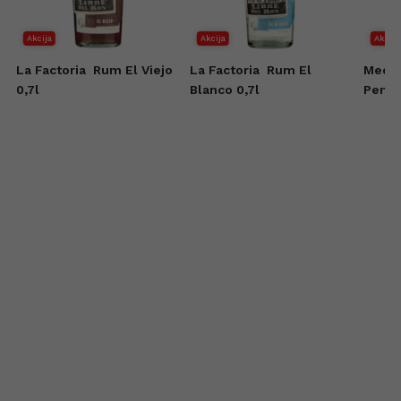
Akcija
Akcija
Akcija
d
La Factoria
Rum El Viejo
La Factoria
Rum El
Medin
r
0,7l
Blanco 0,7l
Penny