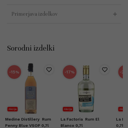
Primerjava izdelkov
Sorodni izdelki
-15
-17
-25
%
%
Akcija
Akcija
Akcija
Medine Distillery
Rum
La Factoria
Rum El
La Fa
Penny Blue VSOP 0,7l
Blanco 0,7l
0,7l