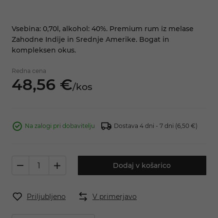
Vsebina: 0,70l, alkohol: 40%. Premium rum iz melase
Zahodne Indije in Srednje Amerike. Bogat in
kompleksen okus.
Redna cena
48,
56
€
/
kos
Na zalogi pri dobavitelju
Dostava 4 dni - 7 dni
(6,50 €)
Dodaj v košarico
Priljubljeno
V primerjavo