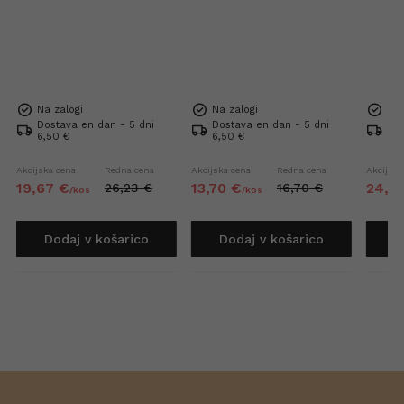
Na zalogi
Na zalogi
Na 
Dostava en dan - 5 dni
Dostava en dan - 5 dni
Dos
6,50 €
6,50 €
6,5
Akcijska cena
Redna cena
Akcijska cena
Redna cena
Akcijska
19,
67
€
13,
70
€
24,
4
26,
23
€
16,
70
€
/
kos
/
kos
Dodaj v košarico
Dodaj v košarico
D