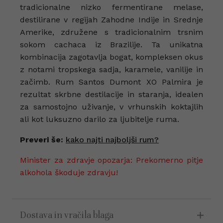
tradicionalne nizko fermentirane melase,
destilirane v regijah Zahodne Indije in Srednje
Amerike, združene s tradicionalnim trsnim
sokom cachaca iz Brazilije. Ta unikatna
kombinacija zagotavlja bogat, kompleksen okus
z notami tropskega sadja, karamele, vanilije in
začimb. Rum Santos Dumont XO Palmira je
rezultat skrbne destilacije in staranja, idealen
za samostojno uživanje, v vrhunskih koktajlih
ali kot luksuzno darilo za ljubitelje ruma.
Preveri še:
kako najti najboljši rum?
Minister za zdravje opozarja: Prekomerno pitje
alkohola škoduje zdravju!
Dostava in vračila blaga