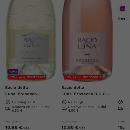
NOVO
Štruk
NOVO
-17% s kodo: PROSECCO17
-17% s kodo: PROSECCO17
Bacio della
Bacio della
Luna
Prosecco
Luna
Prosecco D.O.C.
Superiore DOCG Extra
Rose Extra Dry 0,75l
Na zalogi še 6
Na zalogi
Na 
Brut 0,75l
Dostava en dan - 5 dni
Dostava en dan - 5 dni
Dos
6,50 €
6,50 €
6,5
Redna cena
Redna cena
Redna c
10,
86
€
10,
86
€
19,
52
/
kos
/
kos