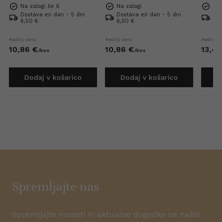
Superiore DOCG Extra
Rose Extra Dry 0,75l
Na zalogi še 6
Na zalogi
Na 
Brut 0,75l
Dostava en dan - 5 dni
Dostava en dan - 5 dni
Dos
6,50 €
6,50 €
6,5
Redna cena
Redna cena
Redna c
10,
86
€
10,
86
€
13,
42
/
kos
/
kos
Dodaj v košarico
Dodaj v košarico
D
Spremljajte nas
Spremljajte novosti in aktualne dogodke na naših