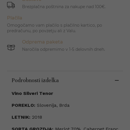
Brezplačna poštnina za nakupe nad 100€.
Plačila
Omogočamo vam plačilo s plačilno kartico, po
predračunu, po povzetju ali z Valu.
Odprema paketa
Naročila odpremimo v 1-5 delovnih dneh.
Podrobnosti izdelka
Vino Silveri Tenor
POREKLO:
Slovenija, Brda
LETNIK:
2018
SORTA GROZDJA:
Merlot 70%, Cabernet Franc