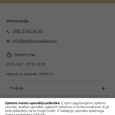
Informacije
+386 3 492 40 40
info@ekskluzivnadarila.si
Delovni čas
PON.-PET.:
07:30-15:30
Vikendi in prazniki: ZAPRTO
Podjetje
Pogoji poslovanja
Spletno mesto uporablja piškotke.
Z njimi zagotavljamo spletno
storitev, analizo uporabe, oglasnih sistemov in funkcionalnosti, ki jih
brez piškotkov ne bi mogli nuditi. Z nadaljnjo uporabo spletnega
mesta soglašate s piškotki.