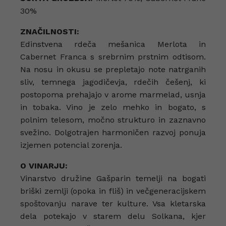
30%
ZNAČILNOSTI:
Edinstvena rdeča mešanica Merlota in
Cabernet Franca s srebrnim prstnim odtisom.
Na nosu in okusu se prepletajo note natrganih
sliv, temnega jagodičevja, rdečih češenj, ki
postopoma prehajajo v arome marmelad, usnja
in tobaka. Vino je zelo mehko in bogato, s
polnim telesom, močno strukturo in zaznavno
svežino. Dolgotrajen harmoničen razvoj ponuja
izjemen potencial zorenja.
O VINARJU:
Vinarstvo družine Gašparin temelji na bogati
briški zemlji (opoka in fliš) in večgeneracijskem
spoštovanju narave ter kulture. Vsa kletarska
dela potekajo v starem delu Solkana, kjer