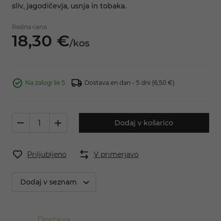
sliv, jagodičevja, usnja in tobaka.
Redna cena
18,
30
€
/
kos
Na zalogi še 5
Dostava en dan - 5 dni
(6,50 €)
Dodaj v košarico
Priljubljeno
V primerjavo
Dodaj v seznam
Dostava