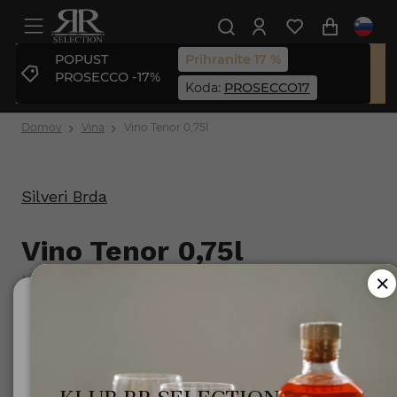
POPUST
Prihranite 17 %
PROSECCO -17%
Koda:
PROSECCO17
Domov
Vina
Vino Tenor 0,75l
Silveri Brda
Vino Tenor 0,75l
Št. izdelka: 3830050630226
Ali ste polnoletni?
Za uporabo te spletne strani morate biti polnoletni.
Minister za zdravje opozarja: Prekomerno pitje alkohola