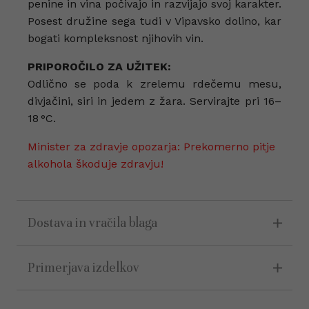
penine in vina počivajo in razvijajo svoj karakter.
Posest družine sega tudi v Vipavsko dolino, kar
bogati kompleksnost njihovih vin.
PRIPOROČILO ZA UŽITEK:
Odlično se poda k zrelemu rdečemu mesu,
divjačini, siri in jedem z žara. Servirajte pri 16–
18 °C.
Minister za zdravje opozarja: Prekomerno pitje
alkohola škoduje zdravju!
Dostava in vračila blaga
Primerjava izdelkov