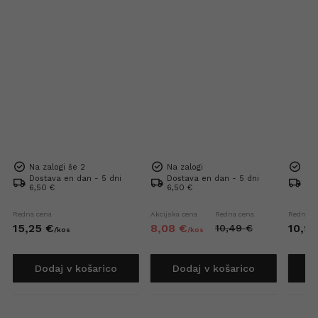
Na zalogi še 2
Na zalogi
Na 
Dostava en dan - 5 dni
Dostava en dan - 5 dni
Dos
6,50 €
6,50 €
6,5
Redna cena
Akcijska cena
Redna cena
Redna c
15,
25
€
8,
08
€
10,
92
10,
49
€
/
kos
/
kos
Dodaj v košarico
Dodaj v košarico
D