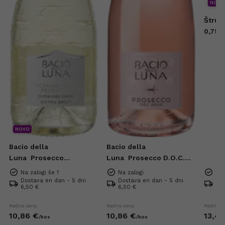
NOVO
Štruk
0,75l
NOVO
Bacio della
Bacio della
Luna
Prosecco
Luna
Prosecco D.O.C.
Superiore DOCG Extra
Rose Extra Dry 0,75l
Na zalogi še 1
Na zalogi
Na 
Brut 0,75l
Dostava en dan - 5 dni
Dostava en dan - 5 dni
Dos
6,50 €
6,50 €
6,5
Redna cena
Redna cena
Redna c
10,
86
€
10,
86
€
13,
42
/
kos
/
kos