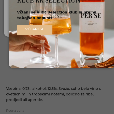
KLUB RR SELECTION
Včlani se v RR Selection klub in prejmi
Nisem polnoleten
takojšen popust!
Sem polnoleten (18+)
VČLANI SE
Vsebina: 0,75l, alkohol: 12,5%. Sveže, suho belo vino s
cvetličnimi in tropskimi notami, odlično za ribe,
predjedi ali aperitiv.
Redna cena