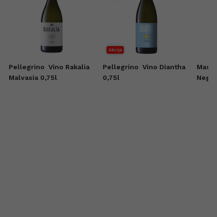
Akcija
Pellegrino
Vino Rakalia
Pellegrino
Vino Diantha
Masso
Malvasia 0,75l
0,75l
Negro
0,75l