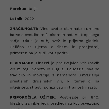
Poreklo:
Italija
Letnik:
2022
ZNAČILNOSTI:
Vino svetlo slamnato rumene
barve s cvetličnim šopkom in notami tropskega
sadja. Okus je suh, svež in prijetno gladek.
Odlično se ujema z ribami in predjedmi,
primeren pa je tudi kot aperitiv.
O VINARJU:
Tinazzi je proizvajalec vrhunskih
vin iz regij Veneto in Puglia. Poudarja lokalno
tradicijo in inovacije, z namenom ustvarjanja
prestižnih družinskih vin, ki temeljijo na
integriteti, strasti, ponižnosti in trajnostni rasti.
PRIPOROČILA UŽITEK:
Postrezite pri 8 °C.
Idealno za ribje jedi, predjedi ali kot osvežujoč