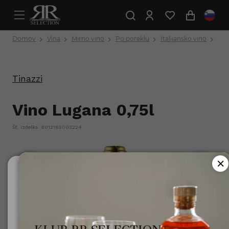
Domov
Vina
Mirno vino
Po poreklu
Italijansko vino
Vin
Tinazzi
Vino Lugana 0,75l
Št. izdelka: 8012165003224
Ali ste polnoletni?
Za uporabo te spletne strani morate biti polnoletni.
Minister za zdravje opozarja: Prekomerno pitje alkohola
škoduje zdravju!.