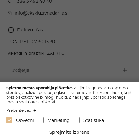
+386 3 492 40 40
info@ekskluzivnadarila.si
Delovni čas
PON.-PET.:
07:30-15:30
Vikendi in prazniki: ZAPRTO
Podjetje
Pogoji poslovanja
Spletno mesto uporablja piškotke.
Z njimi zagotavljamo spletno
storitev, analizo uporabe, oglasnih sistemov in funkcionalnosti, ki jih
brez piškotkov ne bi mogli nuditi. Z nadaljnjo uporabo spletnega
mesta soglašate s piškotki.
Preberite več
Obvezni
Marketing
Statistika
Sprejmite izbrane