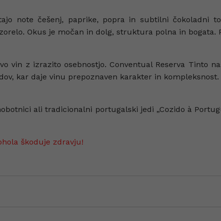
jo note češenj, paprike, popra in subtilni čokoladni 
 zorelo. Okus je močan in dolg, struktura polna in bogata.
vo vin z izrazito osebnostjo. Conventual Reserva Tinto nas
odov, kar daje vinu prepoznaven karakter in kompleksnost.
tnici ali tradicionalni portugalski jedi „Cozido à Portug
ohola škoduje zdravju!