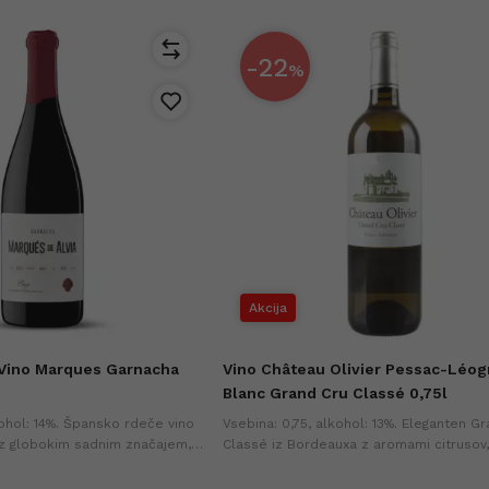
-22
%
Akcija
Vino Marques Garnacha
Vino Château Olivier Pessac-Léo
Blanc Grand Cru Classé 0,75l
kohol: 14%. Špansko rdeče vino
Vsebina: 0,75, alkohol: 13%. Eleganten G
 z globokim sadnim značajem,
Classé iz Bordeauxa z aromami citrusov
in dolgim zaključkom. Najnižja
in belih cvetov ter finim lesenim zaklju
ih dneh (+0%).
Najnižja cena v zadnjih 30-ih dneh (+0%).