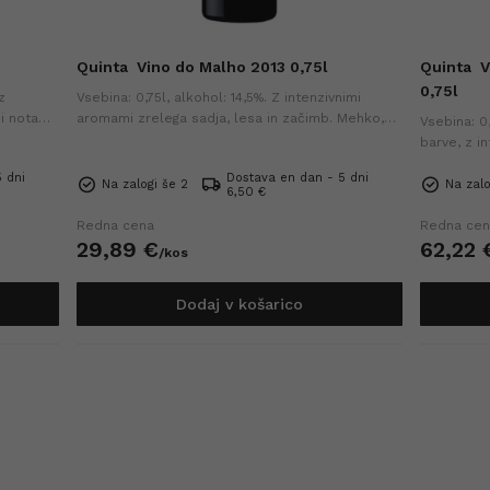
Quinta
Vino do Malho 2013 0,75l
Quinta
V
0,75l
z
Vsebina: 0,75l, alkohol: 14,5%. Z intenzivnimi
i notami
aromami zrelega sadja, lesa in začimb. Mehko,
Vsebina: 0
veže in
uravnoteženo vino z zrelimi tanini, idealno k
barve, z i
ribam, morskim sadežem in predjedi.
sadja, robi
 dni
Dostava en dan - 5 dni
in divjačini.
Na zalogi še 2
Na zalo
6,50 €
Redna cena
Redna cen
29,
89
€
62,
22
/
kos
Dodaj v košarico