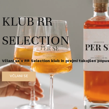
Redna cena
rabo te spletne strani morate biti polnoletni.
15,
25
€
KLUB RR
/
kos
r za zdravje opozarja: Prekomerno pitje alkohola škoduje zdravju!.
em polnoleten
Sem polnoleten (18+)
SELECTION
Na zalogi še 2
Dosta
Včlani se v RR Selection klub in prejmi takojšen popus
Priljubljeno
V
VČLANI SE