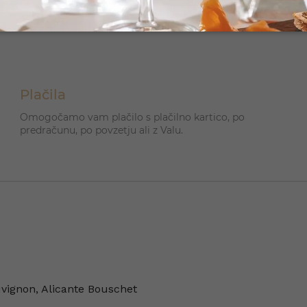
Plačila
Omogočamo vam plačilo s plačilno kartico, po
predračunu, po povzetju ali z Valu.
vignon, Alicante Bouschet