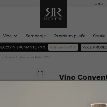
O nas
Vina
Šampanjci
Premium pijače
Ostale 
ECCO IN SPUMANTE -17%
Prihranite 17 %
Koda:
PROSEC
ino Conventual Reserva Tinto 0,75l
Vino Convent
Št. izdelka: 5600759207252
Vsebina: 0,75, alkohol: 14,5
Močno, polno rdeče vino, ki
 ste polnoletni?
portugalskimi jedmi.