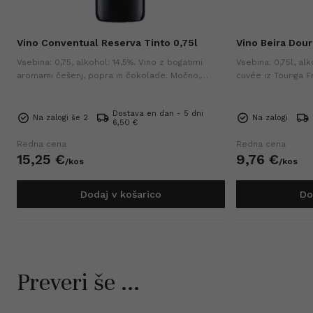
Vino Conventual Reserva Tinto 0,75l
Vino Beira Dour
Vsebina: 0,75, alkohol: 14,5%. Vino z bogatimi
Vsebina: 0,75l, alk
,
aromami češenj, popra in čokolade. Močno,
cuvée iz Touriga F
polno rdeče vino, ki se odlično ujema z mesom,
intenzivnimi aroma
ribami in tradicionalnimi portugalskimi jedmi.
uravnoteženim tan
Dostava en dan - 5 dni
Na zalogi še 2
Na zalogi
6,50 €
Redna cena
Redna cena
15,
25
€
9,
76
€
/
kos
/
kos
Dodaj v košarico
Do
Preveri še ...