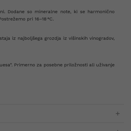
toni. Dodane so mineralne note, ki se harmonično
 Postrežemo pri 16–18 °C.
taja iz najboljšega grozdja iz višinskih vinogradov,
uesa“. Primerno za posebne priložnosti ali uživanje