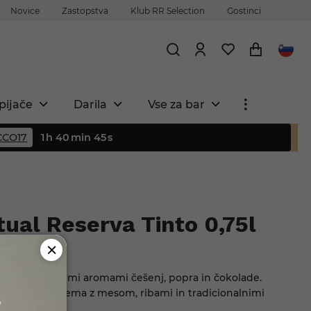
Novice
Zastopstva
Klub RR Selection
Gostinci
pijače
Darila
Vse za bar
CO17
1
h
40
min
44
s
ual Reserva Tinto 0,75l
%. Vino z bogatimi aromami češenj, popra in čokolade.
 se odlično ujema z mesom, ribami in tradicionalnimi