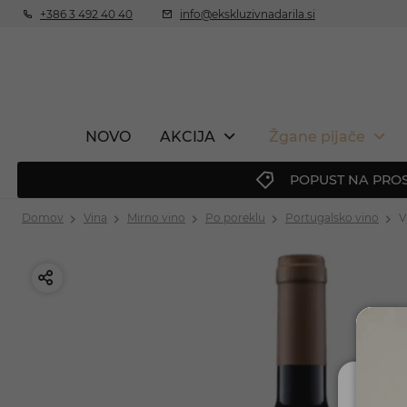
+386 3 492 40 40
info@ekskluzivnadarila.si
NOVO
AKCIJA
Žgane pijače
POPUST NA PROS
Domov
Vina
Mirno vino
Po poreklu
Portugalsko vino
V
Ali