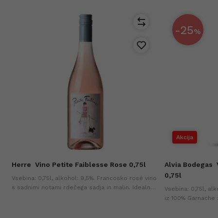
-25
%
Akcija
Herre
Vino Petite Faiblesse Rose 0,75l
Alvia Bodegas
0,75l
Vsebina: 0,75l, alkohol: 9,5%. Francosko rosé vino
s sadnimi notami rdečega sadja in malin. Idealno
Vsebina: 0,75l, al
k tapasom, solatam in belemu mesu na žaru.
iz 100% Garnache
svilnato teksturo 
cena v zadnjih 30-