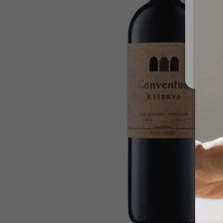
Za upo
Ministe
Nis