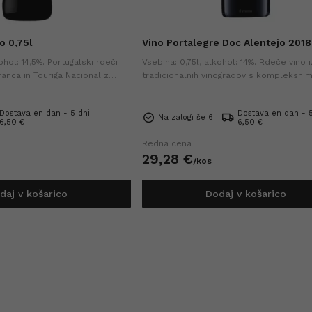
o 0,75l
Vino Portalegre Doc Alentejo 2018
ohol: 14,5%. Portugalski rdeči
Vsebina: 0,75l, alkohol: 14%. Rdeče vino i
ranca in Touriga Nacional z
tradicionalnih vinogradov s kompleksnim
mi zrelega sadja, začimb in
čokolade, zemlje in zelenjave. Bogato, s
inskim zaključkom.
primerno za mesne jedi ter zrele sire.
Dostava en dan - 5 dni
Dostava en dan - 5
Na zalogi še 6
6,50 €
6,50 €
Redna cena
29,
28
€
/
kos
daj v košarico
Dodaj v košarico