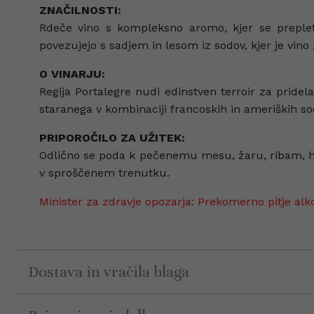
ZNAČILNOSTI:
Rdeče vino s kompleksno aromo, kjer se prepleta
povezujejo s sadjem in lesom iz sodov, kjer je vino
O VINARJU:
Regija Portalegre nudi edinstven terroir za pridela
staranega v kombinaciji francoskih in ameriških s
PRIPOROČILO ZA UŽITEK:
Odlično se poda k pečenemu mesu, žaru, ribam, hobo
v sproščenem trenutku.
Minister za zdravje opozarja: Prekomerno pitje alk
Dostava in vračila blaga