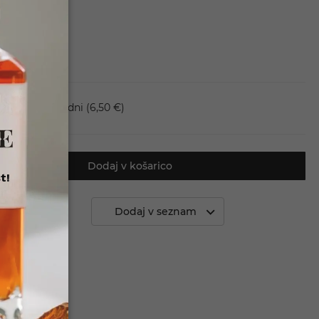
va en dan - 5 dni
(6,50 €)
Dodaj v košarico
t!
 primerjavo
Dodaj v seznam