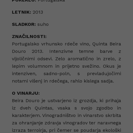
LETNIK:
2013
SLADKOR:
suho
ZNAČILNOSTI:
Portugalsko vrhunsko rdeče vino, Quinta Beira
Douro 2013. Intenzivne temne barve z
vijoličnimi odsevi. Zelo aromatično in zrelo, z
lepim volumnom in prijetno svežino. Okus je
intenziven, sadno-poln, s prevladujočimi
notami višenj in rdečega, rahlo kislega sadja.
O VINARJU:
Beira Douro je ustvarjeno iz grozdja, ki prihaja
iz dveh Quintas, vsaka s svojo zgodbo in
karakterjem. Vinogradništvo in vinarstvo skrbita
za ohranjanje zdravja vinogradov ter naravnega
izraza terroirja, pri čemer se poudarja ekološki