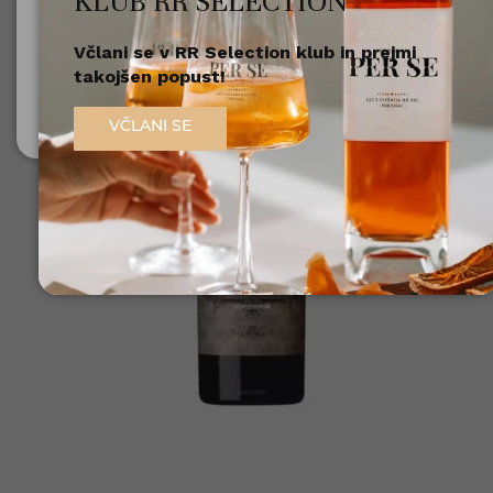
KLUB RR SELECTION
Včlani se v RR Selection klub in prejmi
Nisem polnoleten
takojšen popust!
Sem polnoleten (18+)
VČLANI SE