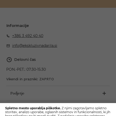
Informacije
+386 3 492 40 40
info@ekskluzivnadarila.si
Delovni čas
PON.-PET.:
07:30-15:30
Vikendi in prazniki: ZAPRTO
Podjetje
Pogoji poslovanja
Spletno mesto uporablja piškotke.
Z njimi zagotavljamo spletno
storitev, analizo uporabe, oglasnih sistemov in funkcionalnosti, ki jih
brez piškotkov ne bi mogli nuditi. Z nadaljnjo uporabo spletnega