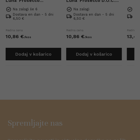
Luna
Prosecco
Luna
Prosecco D.O.C.
Superiore DOCG Extra
Rose Extra Dry 0,75l
Na zalogi še 6
Na zalogi
Na 
Brut 0,75l
Dostava en dan - 5 dni
Dostava en dan - 5 dni
Dos
6,50 €
6,50 €
6,5
Redna cena
Redna cena
Redna c
10,
86
€
10,
86
€
13,
42
/
kos
/
kos
Dodaj v košarico
Dodaj v košarico
D
Spremljajte nas