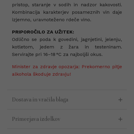
pristop, staranje v sodih in nadzor kakovosti.
Kombinacija karakterjev posameznih vin daje
izjemno, uravnoteženo rdeče vino.
PRIPOROČILO ZA UŽITEK:
Odlično se poda k govedini, jagnjetini, jelenju,
kotletom, jedem z žara in testeninam.
Servirajte pri 16–18 °C za najboljši okus.
Minister za zdravje opozarja: Prekomerno pitje
alkohola škoduje zdravju!
Dostava in vračila blaga
Primerjava izdelkov