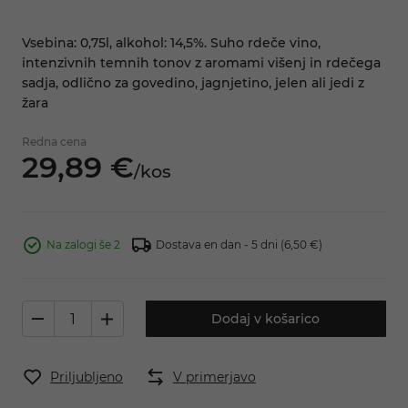
Vsebina: 0,75l, alkohol: 14,5%. Suho rdeče vino,
intenzivnih temnih tonov z aromami višenj in rdečega
sadja, odlično za govedino, jagnjetino, jelen ali jedi z
žara
Redna cena
29,
89
€
/
kos
Na zalogi še 2
Dostava en dan - 5 dni
(6,50 €)
Dodaj v košarico
Priljubljeno
V primerjavo