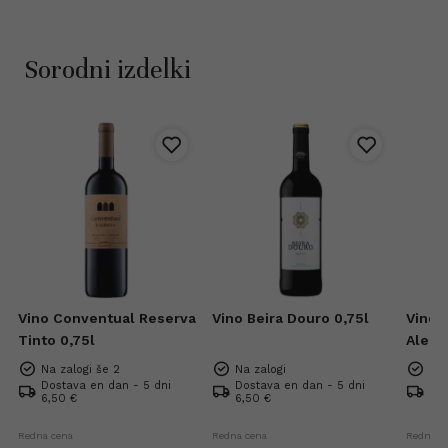
Sorodni izdelki
a
Vino Conventual Reserva
Vino Beira Douro 0,75l
Vino 
Tinto 0,75l
Alent
Na zalogi še 2
Na zalogi
Na 
Dostava en dan - 5 dni
Dostava en dan - 5 dni
Dos
6,50 €
6,50 €
6,5
Redna cena
Redna cena
Redna c