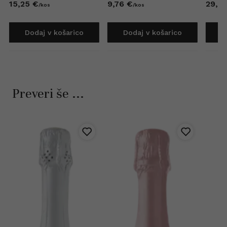
15,
25
€
9,
76
€
29,
2
/
kos
/
kos
Dodaj v košarico
Dodaj v košarico
D
Preveri še ...