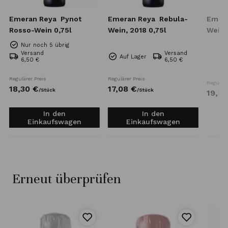
Emeran Reya
Pynot
Emeran Reya
Rebula-
Emer
Rosso-Wein 0,75l
Wein, 2018 0,75l
Wein,
Nur noch 5 übrig
Versand
Versand
Auf Lager
6,50 €
6,50 €
Regulärer Preis
Regulärer Preis
Reguläre
18,
30
€
17,
08
€
/
Stück
/
Stück
19,
52
In den
In den
Einkaufswagen
Einkaufswagen
Erneut überprüfen