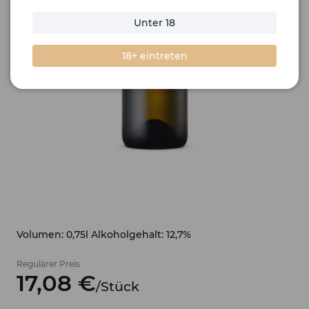
Unter 18
18+ eintreten
Volumen: 0,75l Alkoholgehalt: 12,7%
Regulärer Preis
17,
08
€
/
Stück