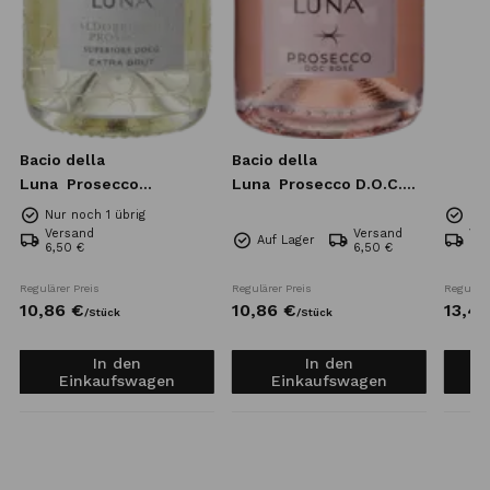
Bacio della
Bacio della
Luna
Prosecco
Luna
Prosecco D.O.C.
Superiore DOCG Extra
Rose Extra Dry 0,75l
Nur noch 1 übrig
Nur
Brut 0,75l
Versand
Versand
Ve
Auf Lager
6,50 €
6,50 €
6,5
Regulärer Preis
Regulärer Preis
Reguläre
10,
86
€
10,
86
€
13,
42
/
Stück
/
Stück
In den
In den
Einkaufswagen
Einkaufswagen