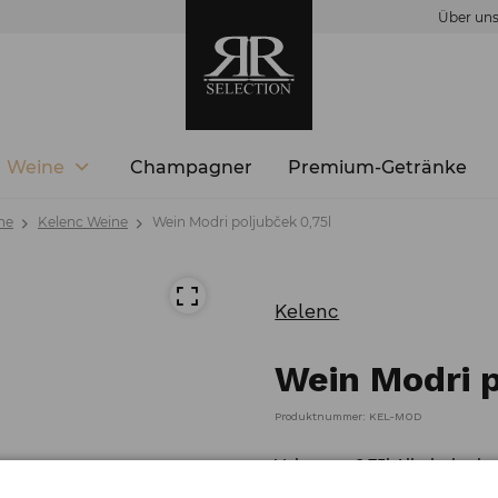
Über un
Weine
Champagner
Premium-Getränke
ne
Kelenc Weine
Wein Modri poljubček 0,75l
Kelenc
Wein Modri p
Produktnummer: KEL-MOD
Volumen: 0,75l Alkoholgehal