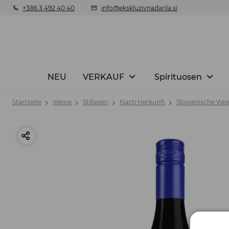
+386 3 492 40 40
info@ekskluzivnadarila.si
NEU
VERKAUF
Spirituosen
Startseite
Weine
Stillwein
Nach Herkunft
Slowenische Wei