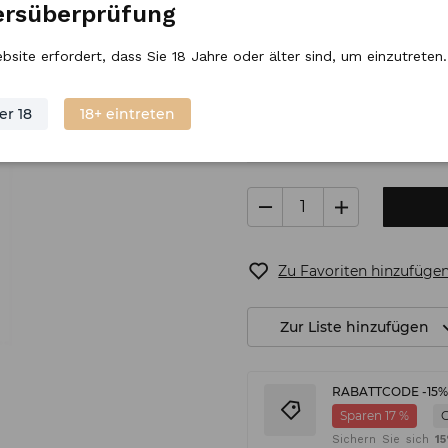
ersüberprüfung
Regulärer Preis
12,
90
€
/
Stück
bsite erfordert, dass Sie 18 Jahre oder älter sind, um einzutreten.
er 18
18+ eintreten
Nur noch 3 übrig
V
Zu Favoriten hinzufüge
Zur Liste hinzufügen
RABATTCODE -15
Sparen 17 %
Sichern Sie sich
1