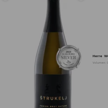
Herre
We
Volumen: 0