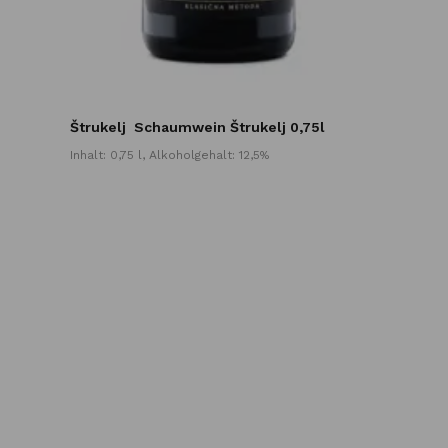
Štrukelj
Schaumwein Štrukelj 0,75l
Inhalt: 0,75 l, Alkoholgehalt: 12,5%