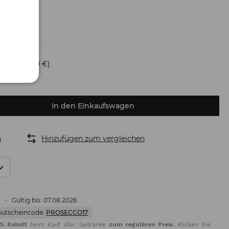
ersand
(6,50 €)
In den Einkaufswagen
n
Hinzufügen zum vergleichen
%
Gültig bis: 07.08.2026
Gutscheincode:
PROSECCO17
5% Rabatt
beim Kauf aller Getränke
zum regulären Preis.
Klicken Sie