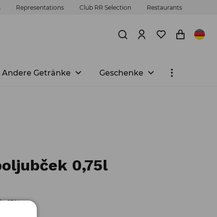
s
Representations
Club RR Selection
Restaurants
Andere Getränke
Geschenke
oljubček 0,75l
t: 13%