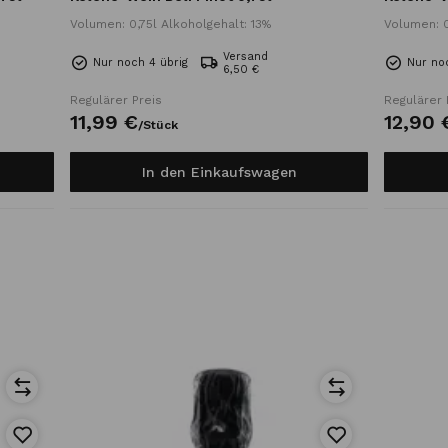
Volumen: 0,75l Alkoholgehalt: 13%
Volumen: 0
Versand
Nur noch 4 übrig
Nur no
6,50 €
Regulärer Preis
Regulärer 
11,
99
€
12,
90
/
Stück
In den Einkaufswagen