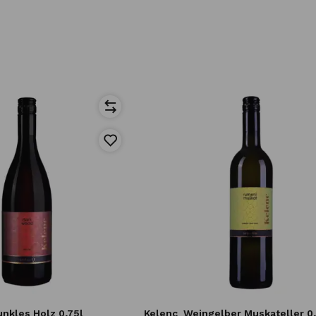
nkles Holz 0,75l
Kelenc
Weingelber Muskateller 0,