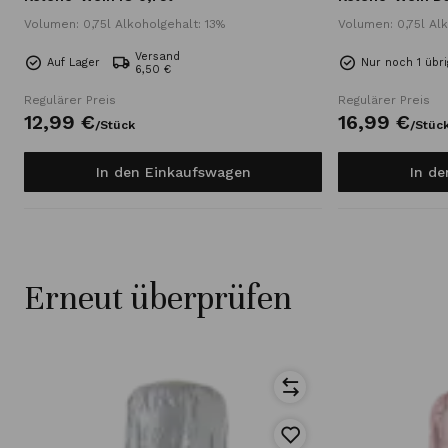
Volumen: 0,75l Alkoholgehalt: 13%
Volumen: 0,75l Alk
Versand
Auf Lager
Nur noch 1 übri
6,50 €
Regulärer Preis
Regulärer Preis
12,
99
€
16,
99
€
/
Stück
/
Stüc
In den Einkaufswagen
In d
Erneut überprüfen