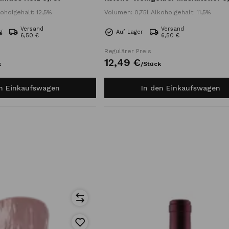
oholgehalt: 12,5%
Volumen: 0,75l Alkoholgehalt: 11,5%
Versand
Versand
g
Auf Lager
6,50 €
6,50 €
Regulärer Preis
12,
49
€
k
/
Stück
en Einkaufswagen
In den Einkaufswagen