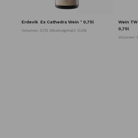
Erdevik
Ex Cathedra Wein " 0,75l
Wein TW
0,75l
Volumen: 0,75l Alkoholgehalt: 13,5%
Volumen: 0