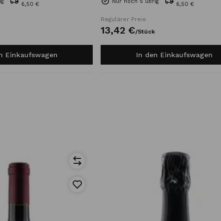
ig
Nur noch 5 übrig
6,50 €
6,50 €
Regulärer Preis
13,
42
€
/
Stück
en Einkaufswagen
In den Einkaufswagen