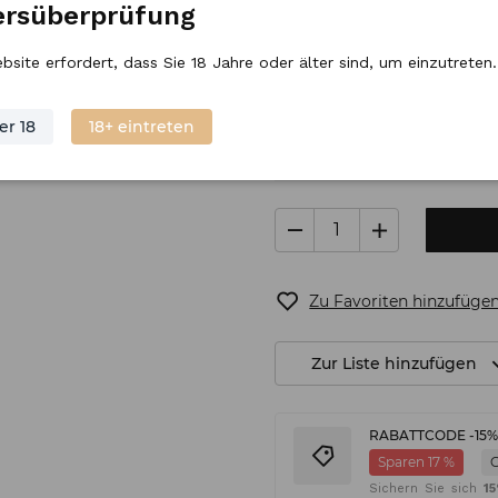
ersüberprüfung
Regulärer Preis
10,
98
€
/
Stück
bsite erfordert, dass Sie 18 Jahre oder älter sind, um einzutreten.
er 18
18+ eintreten
Auf Lager
Versand
(
Zu Favoriten hinzufüge
Zur Liste hinzufügen
RABATTCODE -15
Sparen 17 %
Sichern Sie sich
1