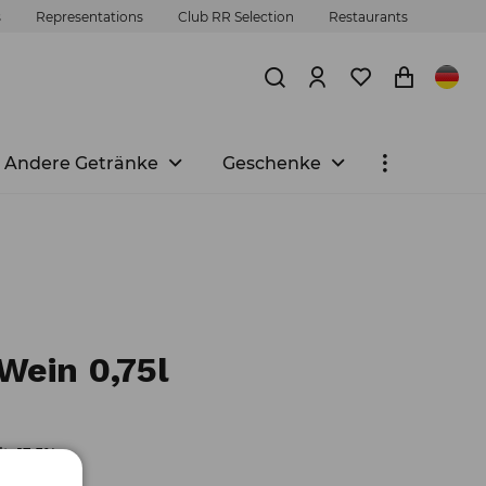
s
Representations
Club RR Selection
Restaurants
Andere Getränke
Geschenke
Wein 0,75l
t: 13,5%