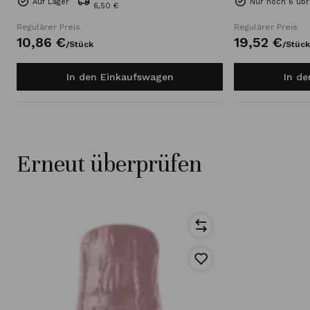
Auf Lager
Nur noch 6 übr
6,50 €
Regulärer Preis
Regulärer Preis
10,
86
€
19,
52
€
/
Stück
/
Stück
In den Einkaufswagen
In d
Erneut überprüfen