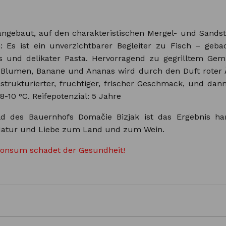
ngebaut, auf den charakteristischen Mergel- und Sandst
Es ist ein unverzichtbarer Begleiter zu Fisch – geback
tos und delikater Pasta. Hervorragend zu gegrilltem G
Blumen, Banane und Ananas wird durch den Duft roter Ä
 strukturierter, fruchtiger, frischer Geschmack, und da
10 °C. Reifepotenzial: 5 Jahre
d des Bauernhofs Domačie Bizjak ist das Ergebnis harte
r Natur und Liebe zum Land und zum Wein.
konsum schadet der Gesundheit!