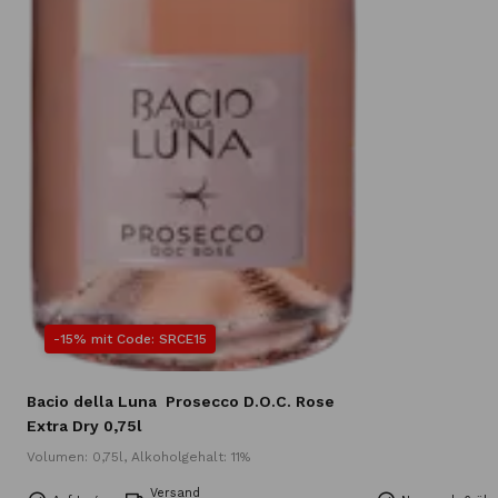
-15% mit Code: SRCE15
Bacio della Luna
Prosecco D.O.C. Rose
Extra Dry 0,75l
Volumen: 0,75l, Alkoholgehalt: 11%
Versand