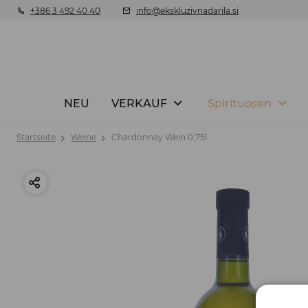
+386 3 492 40 40
info@ekskluzivnadarila.si
NEU
VERKAUF
Spirituosen
Startseite
Weine
Chardonnay Wein 0,75l