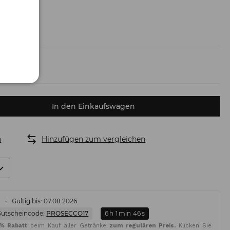
6,50 €)
In den Einkaufswagen
n
Hinzufügen zum vergleichen
%
Gültig bis: 07.08.2026
Gutscheincode:
PROSECCO17
6
h
1
min
45
s
5% Rabatt
beim Kauf aller Getränke
zum regulären Preis.
Klicken Sie