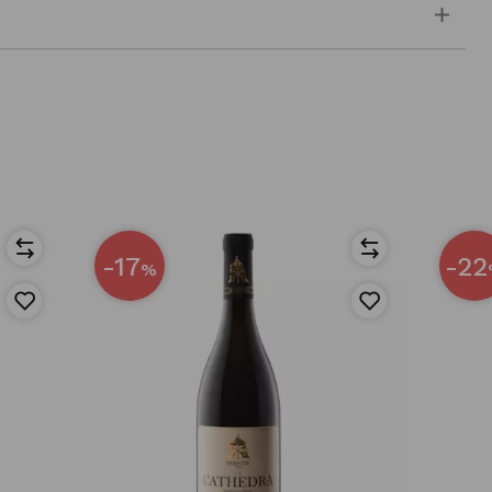
-17
-22
%