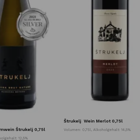
Štrukelj
Wein Merlot 0,75l
wein Štrukelj 0,75l
Volumen: 0,75l, Alkoholgehalt: 14,5%
oholgehalt: 12,5%