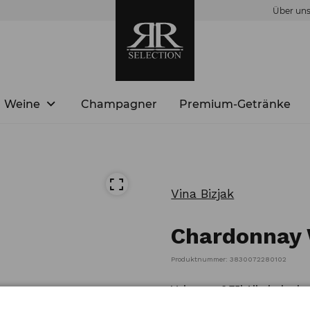
Über un
Weine
Champagner
Premium-Getränke
Vina Bizjak
Chardonnay 
Produktnummer: 3830072280102
Volumen: 0,75l Alkoholgehal