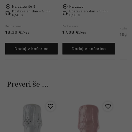
Na zalogi še 5
Na zalogi
Dostava en dan - 5 dni
Dostava en dan - 5 dni
6,50 €
6,50 €
Redna cena
Redna cena
Redna c
18,
30
€
17,
08
€
/
kos
/
kos
19,
52
Dodaj v košarico
Dodaj v košarico
Preveri še ...