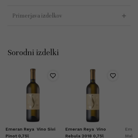
Primerjava izdelkov
Sorodni izdelki
Emeran Reya
Vino Sivi
Emeran Reya
Vino
Emer
Pinot 0,75l
Rebula 2018 0,75l
Malva