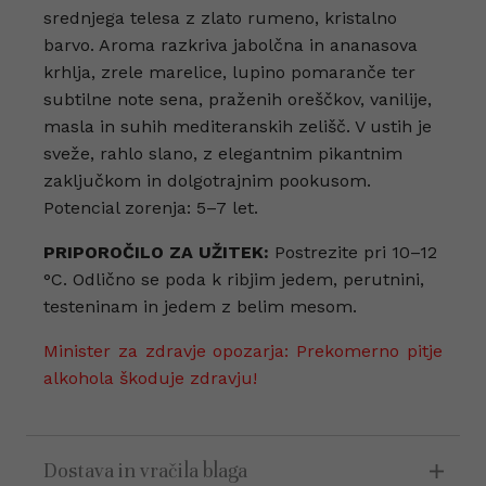
srednjega telesa z zlato rumeno, kristalno
barvo. Aroma razkriva jabolčna in ananasova
krhlja, zrele marelice, lupino pomaranče ter
subtilne note sena, praženih oreščkov, vanilije,
masla in suhih mediteranskih zelišč. V ustih je
sveže, rahlo slano, z elegantnim pikantnim
zaključkom in dolgotrajnim pookusom.
Potencial zorenja: 5–7 let.
PRIPOROČILO ZA UŽITEK:
Postrezite pri 10–12
°C. Odlično se poda k ribjim jedem, perutnini,
testeninam in jedem z belim mesom.
Minister za zdravje opozarja: Prekomerno pitje
alkohola škoduje zdravju!
Dostava in vračila blaga