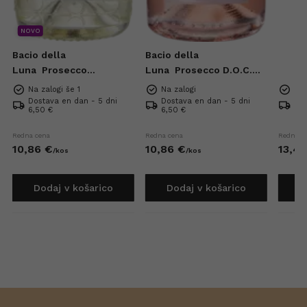
NOVO
Bacio della
Bacio della
Luna
Prosecco
Luna
Prosecco D.O.C.
Superiore DOCG Extra
Rose Extra Dry 0,75l
Na zalogi še 1
Na zalogi
Na 
Brut 0,75l
Dostava en dan - 5 dni
Dostava en dan - 5 dni
Dos
6,50 €
6,50 €
6,5
Redna cena
Redna cena
Redna c
10,
86
€
10,
86
€
13,
42
/
kos
/
kos
Dodaj v košarico
Dodaj v košarico
D