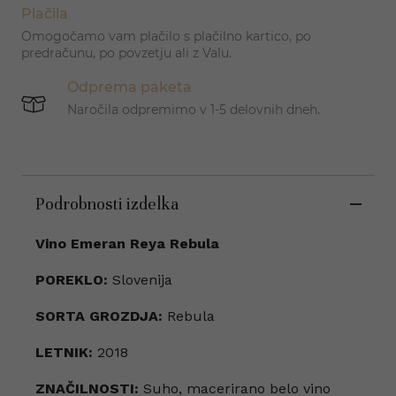
Plačila
Omogočamo vam plačilo s plačilno kartico, po
predračunu, po povzetju ali z Valu.
Odprema paketa
Naročila odpremimo v 1-5 delovnih dneh.
Podrobnosti izdelka
Vino Emeran Reya Rebula
POREKLO:
Slovenija
SORTA GROZDJA:
Rebula
LETNIK:
2018
ZNAČILNOSTI:
Suho, macerirano belo vino