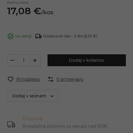
Redna cena
17,
08
€
/
kos
Na zalogi
Dostava en dan - 5 dni
(6,50 €)
Dodaj v košarico
Priljubljeno
V primerjavo
Dodaj v seznam
Dostava
Brezplačna poštnina za nakupe nad 100€.