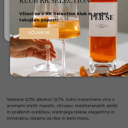
KLUB RR SELECTION
Včlani se v RR Selection klub in prejmi
Nisem polnoleten
takojšen popust!
Sem polnoleten (18+)
VČLANI SE
Vsebina: 0,75l, alkohol: 12,7%. Suho macerirano vino z
aromami zrelih marelic, citrusov, mediteranskih zelišč
in praženih oreščkov, srednjega telesa, elegantno in
mineralno, idealno za ribe in belo meso.