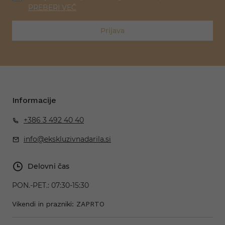
PREBERI VEČ
Prijava
Informacije
+386 3 492 40 40
info@ekskluzivnadarila.si
Delovni čas
PON.-PET.:
07:30-15:30
Vikendi in prazniki: ZAPRTO