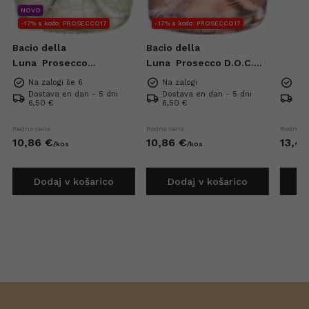
NOVO
-17% s kodo: PROSECCO17
-17% s kodo: PROSECCO17
Bacio della
Bacio della
Luna
Prosecco
Luna
Prosecco D.O.C.
Superiore DOCG Extra
Rose Extra Dry 0,75l
Na zalogi še 6
Na zalogi
Na 
Brut 0,75l
Dostava en dan - 5 dni
Dostava en dan - 5 dni
Dos
6,50 €
6,50 €
6,5
Redna cena
Redna cena
Redna c
10,
86
€
10,
86
€
13,
42
/
kos
/
kos
Dodaj v košarico
Dodaj v košarico
D