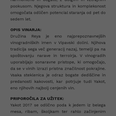
pookusom. Njegova struktura in kompleksnost
omogočata odličen potencial staranja od pet do
sedem let.
OPIS VINARJA:
Družina Reya je eno najprepoznavnejših
vinogradniških imen v Vipavski dolini. Njihova
tradicija sega več generacij nazaj, temelji pa na
spoštovanju narave in terroirja. V vinogradih
uporabljajo sonaravne pristope, ki omogočajo,
da se v vinih izrazi pristna značilnost pokrajine.
Vsaka steklenica je odraz bogate dediščine in
predanosti kakovosti, kar potrjuje tudi Yakot,
eno njihovih najbolj cenjenih vin.
PRIPOROČILA ZA UŽITEK:
Yakot 2017 se odlično poda k jedem iz belega
mesa, ribam, školjkam ter rahlo začinjenim