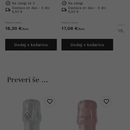
Na zalogi še 5
Na zalogi
Dostava en dan - 5 dni
Dostava en dan - 5 dni
6,50 €
6,50 €
Redna cena
Redna cena
Redna c
18,
30
€
17,
08
€
/
kos
/
kos
19,
52
Dodaj v košarico
Dodaj v košarico
Preveri še ...