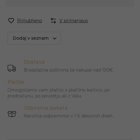
Priljubljeno
V primerjavo
Dodaj v seznam
Dostava
Brezplačna poštnina za nakupe nad 100€.
Plačila
Omogočamo vam plačilo s plačilno kartico, po
predračunu, po povzetju ali z Valu.
Odprema paketa
Naročila odpremimo v 1-5 delovnih dneh.