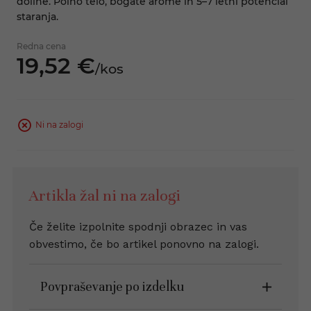
doline. Polno telo, bogate arome in 5–7 letni potencial
staranja.
Redna cena
19,
52
€
/
kos
Ni na zalogi
Artikla žal ni na zalogi
Če želite izpolnite spodnji obrazec in vas
obvestimo, če bo artikel ponovno na zalogi.
Povpraševanje po izdelku