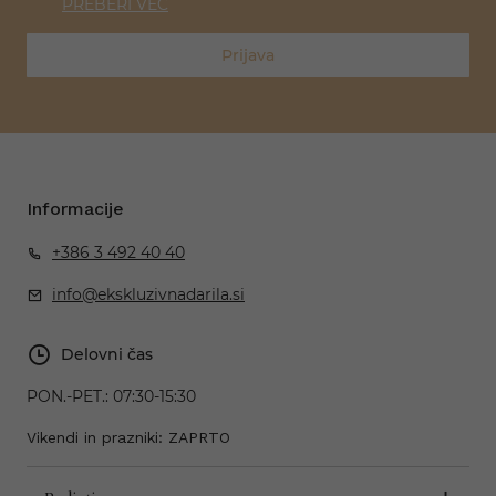
PREBERI VEČ
Prijava
Informacije
+386 3 492 40 40
info@ekskluzivnadarila.si
Delovni čas
PON.-PET.:
07:30-15:30
Vikendi in prazniki: ZAPRTO