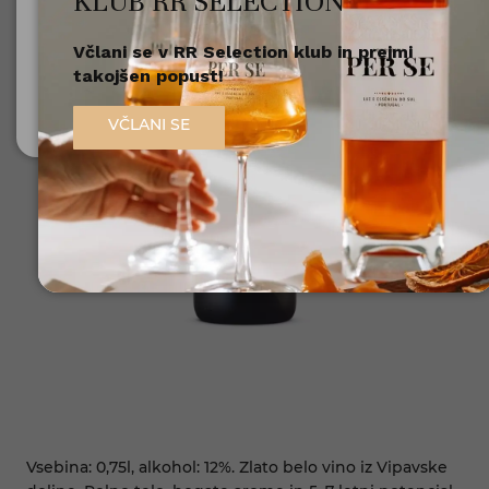
KLUB RR SELECTION
Včlani se v RR Selection klub in prejmi
Nisem polnoleten
takojšen popust!
Sem polnoleten (18+)
VČLANI SE
Vsebina: 0,75l, alkohol: 12%. Zlato belo vino iz Vipavske