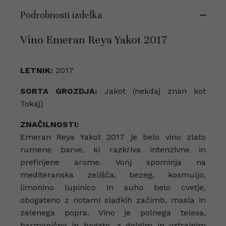
Podrobnosti izdelka
Vino Emeran Reya Yakot 2017
LETNIK:
2017
SORTA GROZDJA:
Jakot (nekdaj znan kot
Tokaj)
ZNAČILNOSTI:
Emeran Reya Yakot 2017 je belo vino zlato
rumene barve, ki razkriva intenzivne in
prefinjene arome. Vonj spominja na
mediteranska zelišča, bezeg, kosmuljo,
limonino lupinico in suho belo cvetje,
obogateno z notami sladkih začimb, masla in
zelenega popra. Vino je polnega telesa,
harmonično in bogato, z dolgim in vztrajnim