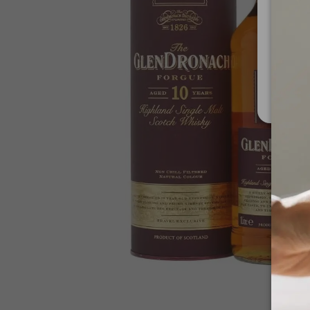
Za upo
Ministe
Nis