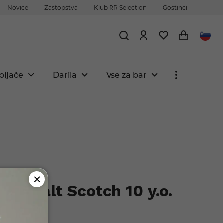
Novice
Zastopstva
Klub RR Selection
Gostinci
pijače
Darila
Vse za bar
gle Malt Scotch 10 y.o.