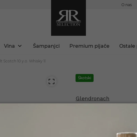
O nas
Vina
Šampanjci
Premium pijače
Ostale 
t Scotch 10 y.o. Whisky 1l
Škotski
Glendronach
Highland Sin
 ste polnoletni?