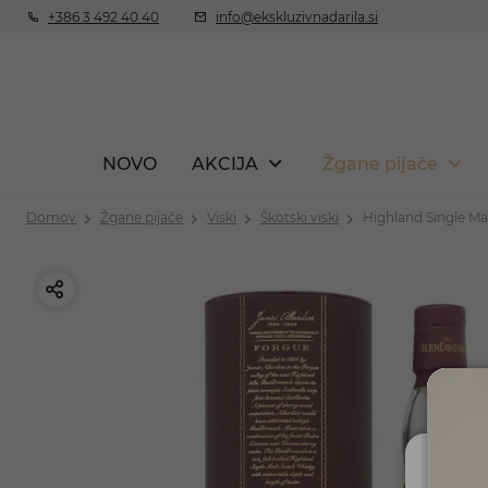
+386 3 492 40 40
info@ekskluzivnadarila.si
NOVO
AKCIJA
Žgane pijače
Domov
Žgane pijače
Viski
Škotski viski
Highland Single Mal
Ali