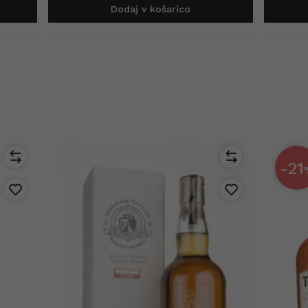
Dodaj v košarico
-21