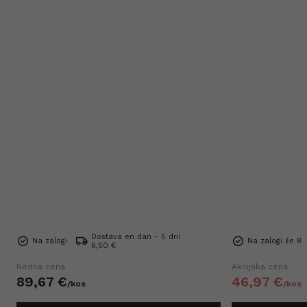
Dostava en dan - 5 dni
Na zalogi
Na zalogi še 8
6,50 €
Redna cena
Akcijska cena
89,
67
€
46,
97
€
/
kos
/
kos