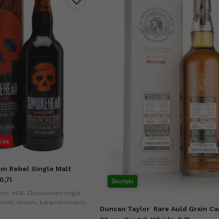
cija
m Rebel Single Malt
0,7l
Škotski
ohol: 46%. Eksploziven single
otnim dimom, karameliziranim
Duncan Taylor
Rare Auld Grain C
žganimi marshmallowi. Najnižja