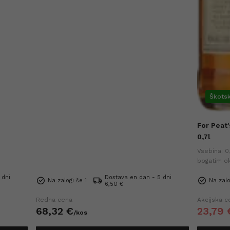
Škotsk
For Peat
0,7l
Vsebina: 0,
bogatim o
in zaokrož
 dni
Dostava en dan - 5 dni
cena v zad
Na zalogi še 1
Na zalo
6,50 €
Redna cena
Akcijska c
68,
32
€
23,
79
/
kos