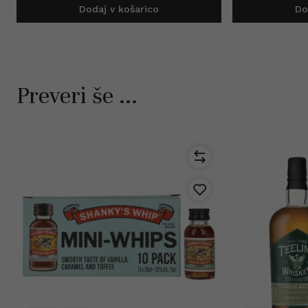
Dodaj v košarico
Do
Preveri še ...