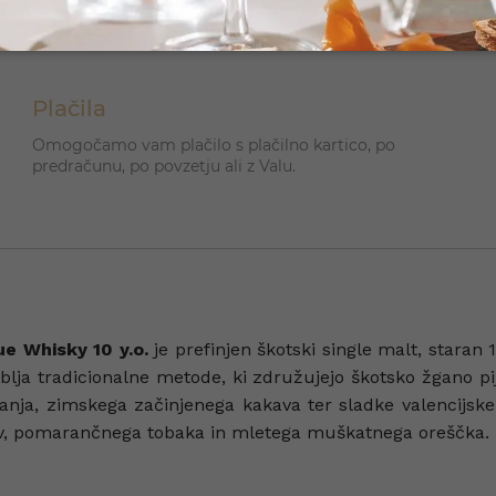
Plačila
Omogočamo vam plačilo s plačilno kartico, po
predračunu, po povzetju ali z Valu.
e Whisky 10 y.o.
je prefinjen škotski single malt, staran 
ablja tradicionalne metode, ki združujejo škotsko žgano pi
anja, zimskega začinjenega kakava ter sladke valencijske
riv, pomarančnega tobaka in mletega muškatnega oreščka.