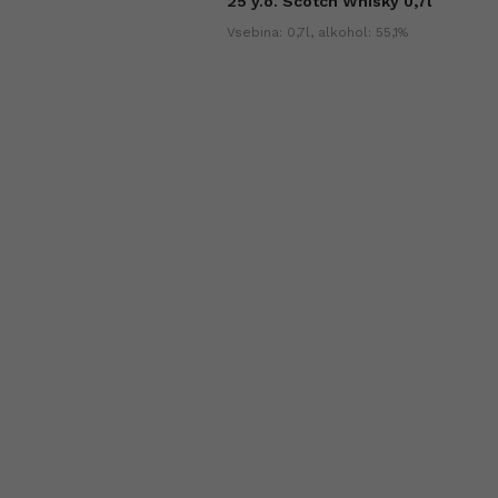
25 y.o. Scotch Whisky 0,7l
ih dneh (+0%).
Vsebina: 0,7l, alkohol: 55,1%