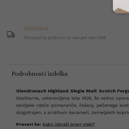
Dostava
Brezplačna poštnina za nakupe nad 100€.
Podrobnosti izdelka
Glendronach Highland Single Malt Scotch Forgu
Destilarna, ustanovljena leta 1826, še vedno upor
seviljske rdeče pomaranče, češenj, pečenega kost
dolgotrajen, s pridihom karameli, zemeljskih kop
Preveri še:
kako izbrati pravi viski?