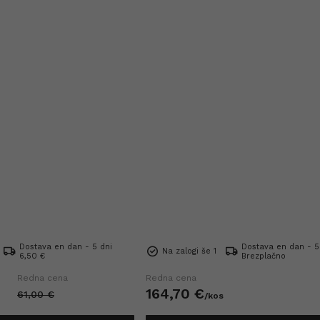
Dostava en dan - 5 dni
Dostava en dan - 5
Na zalogi še 1
6,50 €
Brezplačno
Redna cena
Redna cena
164,
70
€
61,
00
€
/
kos