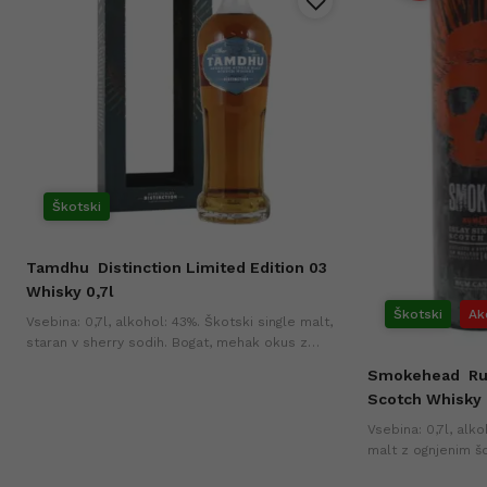
Škotski
Tamdhu
Distinction Limited Edition 03
Whisky 0,7l
Škotski
Ak
Vsebina: 0,7l, alkohol: 43%. Škotski single malt,
staran v sherry sodih. Bogat, mehak okus z
notami vanilije, sadja in hrasta.
Smokehead
Ru
Scotch Whisky 
Vsebina: 0,7l, alk
malt z ognjenim š
sadjem in rahlo za