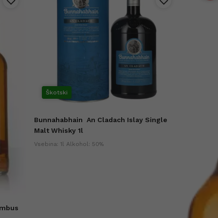
Škotski
Bunnahabhain
An Cladach Islay Single
Malt Whisky 1l
Vsebina: 1l Alkohol: 50%
ambus