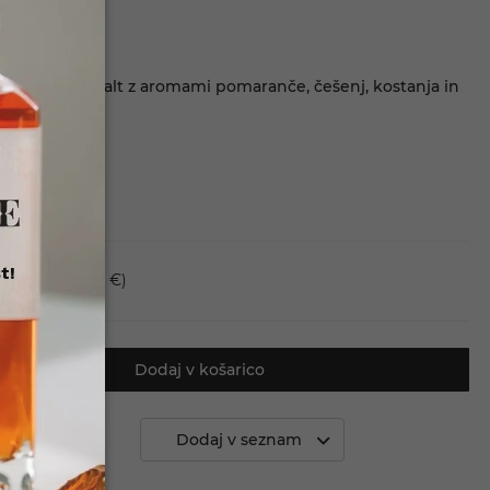
kotski single malt z aromami pomaranče, češenj, kostanja in
t!
va 4 dni
(6,50 €)
Dodaj v košarico
 primerjavo
Dodaj v seznam