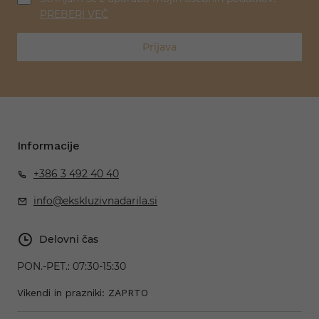
PREBERI VEČ
Prijava
Informacije
+386 3 492 40 40
info@ekskluzivnadarila.si
Delovni čas
PON.-PET.:
07:30-15:30
Vikendi in prazniki: ZAPRTO