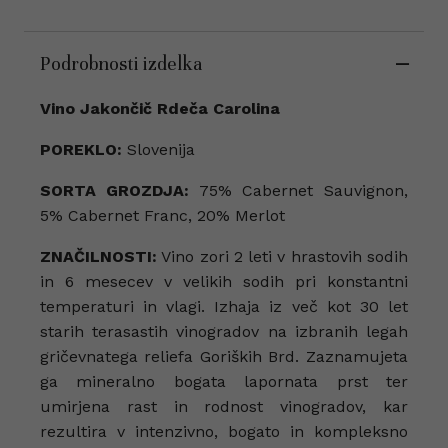
Podrobnosti izdelka
Vino Jakončič Rdeča Carolina
POREKLO:
Slovenija
SORTA GROZDJA:
75% Cabernet Sauvignon,
5% Cabernet Franc, 20% Merlot
ZNAČILNOSTI:
Vino zori 2 leti v hrastovih sodih
in 6 mesecev v velikih sodih pri konstantni
temperaturi in vlagi. Izhaja iz več kot 30 let
starih terasastih vinogradov na izbranih legah
gričevnatega reliefa Goriških Brd. Zaznamujeta
ga mineralno bogata lapornata prst ter
umirjena rast in rodnost vinogradov, kar
rezultira v intenzivno, bogato in kompleksno