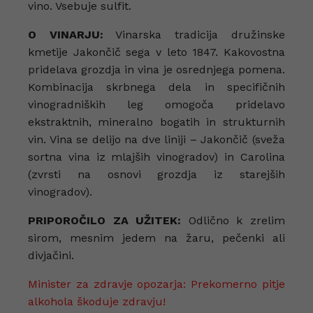
vino. Vsebuje sulfit.
O VINARJU:
Vinarska tradicija družinske
kmetije Jakončič sega v leto 1847. Kakovostna
pridelava grozdja in vina je osrednjega pomena.
Kombinacija skrbnega dela in specifičnih
vinogradniških leg omogoča pridelavo
ekstraktnih, mineralno bogatih in strukturnih
vin. Vina se delijo na dve liniji – Jakončič (sveža
sortna vina iz mlajših vinogradov) in Carolina
(zvrsti na osnovi grozdja iz starejših
vinogradov).
PRIPOROČILO ZA UŽITEK:
Odlično k zrelim
sirom, mesnim jedem na žaru, pečenki ali
divjačini.
Minister za zdravje opozarja: Prekomerno pitje
alkohola škoduje zdravju!