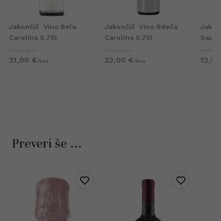
Jakončič
Vino Bela
Jakončič
Vino Rdeča
Jakon
Carolina 0,75l
Carolina 0,75l
Sauvi
Redna cena
Redna cena
Redna c
31,
00
€
32,
00
€
12,
81
/
kos
/
kos
Preveri še ...