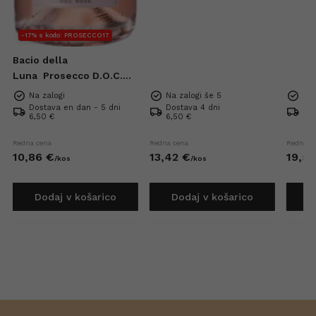
-17% s kodo: PROSECCO17
Bacio della
Luna
Prosecco D.O.C.
Rose Extra Dry 0,75l
Na zalogi
Na zalogi še 5
Na 
Dostava en dan - 5 dni
Dostava 4 dni
Dos
6,50 €
6,50 €
6,5
Redna cena
Redna cena
Redna c
10,
86
€
13,
42
€
19,
52
/
kos
/
kos
Dodaj v košarico
Dodaj v košarico
D