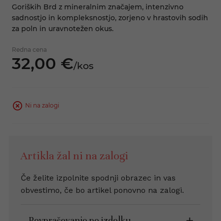
Goriških Brd z mineralnim značajem, intenzivno
sadnostjo in kompleksnostjo, zorjeno v hrastovih sodih
za poln in uravnotežen okus.
Redna cena
32,
00
€
/
kos
Ni na zalogi
Artikla žal ni na zalogi
Če želite izpolnite spodnji obrazec in vas
obvestimo, če bo artikel ponovno na zalogi.
Povpraševanje po izdelku