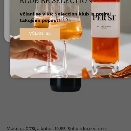
KLUB RR SELECTION
Včlani se v RR Selection klub in prejmi
Nisem polnoleten
takojšen popust!
Sem polnoleten (18+)
VČLANI SE
Vsebina: 0,75l, alkohol: 14,5%. Suho rdeče vino iz