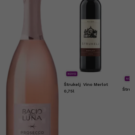
NOVO
NOVO
Štrukelj
Vino Merlot
Štruk
0,75l