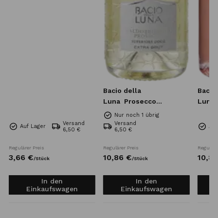
Bacio della
Bacio
Luna
Prosecco
Luna
Superiore DOCG Extra
Rose 
Nur noch 1 übrig
Brut 0,75l
Versand
Versand
Auf Lager
Auf
6,50 €
6,50 €
Regulärer Preis
Regulärer Preis
Reguläre
3,
66
€
10,
86
€
10,
8
/
Stück
/
Stück
In den
In den
Einkaufswagen
Einkaufswagen