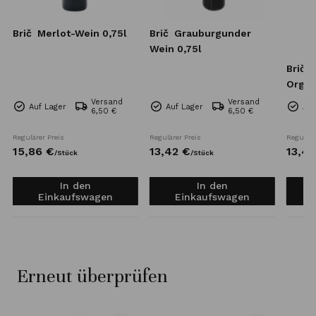
Brič
Merlot-Wein 0,75l
Brič
Grauburgunder
Wein 0,75l
Brič
Organi
Versand
Versand
Auf Lager
Auf Lager
Auf
6,50 €
6,50 €
Regulärer Preis
Regulärer Preis
Reguläre
15,
86
€
13,
42
€
13,
42
/
Stück
/
Stück
In den
In den
Einkaufswagen
Einkaufswagen
Erneut überprüfen