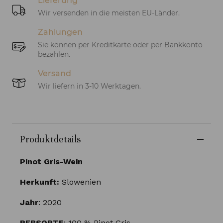
Lieferung
Wir versenden in die meisten EU-Länder.
Zahlungen
Sie können per Kreditkarte oder per Bankkonto
bezahlen.
Versand
Wir liefern in 3-10 Werktagen.
Produktdetails
Pinot Gris-Wein
Herkunft:
Slowenien
Jahr
: 2020
REBSORTE
: 100 % Pinot Gris