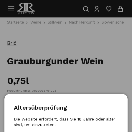
Startseite
Weine
Stillwein
Nach Herkunft
Slowenische Wei
Brič
Grauburgunder Wein
0,75l
Produktnummer: 3830035791003
Altersüberprüfung
Die Website erfordert, dass Sie 18 Jahre oder älter
sind, um einzutreten.