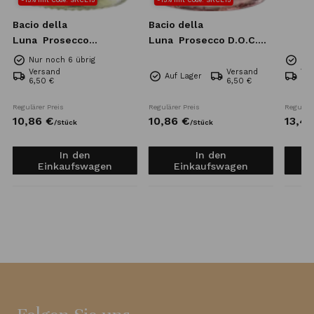
Bacio della
Bacio della
Luna
Prosecco
Luna
Prosecco D.O.C.
Superiore DOCG Extra
Rose Extra Dry 0,75l
Nur noch 6 übrig
Nur
Brut 0,75l
Versand
Versand
Ve
Auf Lager
6,50 €
6,50 €
6,5
Regulärer Preis
Regulärer Preis
Reguläre
10,
86
€
10,
86
€
13,
42
/
Stück
/
Stück
In den
In den
Einkaufswagen
Einkaufswagen