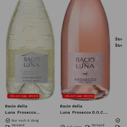
Štruk
Štruke
-15% mit Code: SRCE15
-15% mit Code: SRCE15
Bacio della
Bacio della
Luna
Prosecco
Luna
Prosecco D.O.C.
Superiore DOCG Extra
Rose Extra Dry 0,75l
Nur noch 6 übrig
Nur
Brut 0,75l
Versand
Versand
Ve