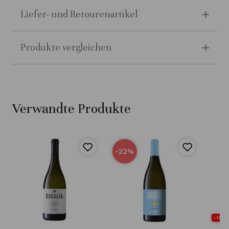
Liefer- und Retourenartikel
Produkte vergleichen
Verwandte Produkte
-22
%
-15% 