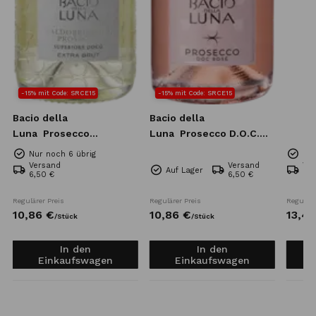
-15% mit Code: SRCE15
-15% mit Code: SRCE15
Bacio della
Bacio della
Luna
Prosecco
Luna
Prosecco D.O.C.
Superiore DOCG Extra
Rose Extra Dry 0,75l
Nur noch 6 übrig
Nur
Brut 0,75l
Versand
Versand
Ve
Auf Lager
6,50 €
6,50 €
6,5
Regulärer Preis
Regulärer Preis
Reguläre
10,
86
€
10,
86
€
13,
42
/
Stück
/
Stück
In den
In den
Einkaufswagen
Einkaufswagen