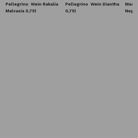
Pellegrino
Wein Rakalia
Pellegrino
Wein Diantha
Masso
Malvasia 0,75l
0,75l
Negro
0,75l