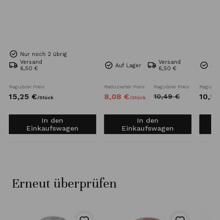
Nur noch 2 übrig
Versand
Versand
Auf Lager
Auf
6,50 €
6,50 €
Regulärer Preis
Reduzierter Preis
Regulärer Preis
Reguläre
15,
25
€
8,
08
€
10,
92
10,
49
€
/
Stück
/
Stück
In den
In den
Einkaufswagen
Einkaufswagen
Erneut überprüfen