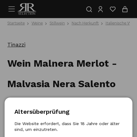
Startseite
Weine
Stillwein
Nach Herkunft
Italienische Wein
Tinazzi
Wein Malnera Merlot -
Malvasia Nera Salento
0,75l
Altersüberprüfung
Produktnummer: 8053017210414
Die Website erfordert, dass Sie 18 Jahre oder älter
sind, um einzutreten.